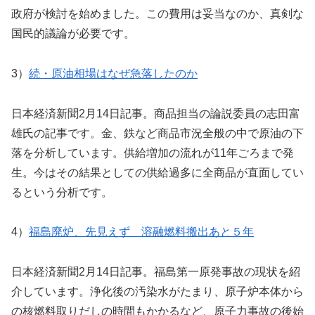
政府が検討を始めました。この費用は妥当なのか、真剣な
国民的議論が必要です。
3）
続・原油相場はなぜ急落したのか
日本経済新聞2月14日記事。商品担当の論説委員の志田富
雄氏の記事です。金、鉄など商品市況全般の中で原油の下
落を分析しています。供給増加の流れが11年ごろまで発
生。今はその結果としての供給過多に全商品が直面してい
るという分析です。
4）
福島廃炉、先見えず 溶融燃料搬出あと５年
日本経済新聞2月14日記事。福島第一原発事故の現状を紹
介しています。浄化後の汚染水がたまり、原子炉本体から
の核燃料取りだしの時間もかかるなど、原子力事故の後始