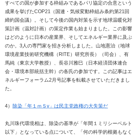
すべての国が参加する枠組みであるパリ協定の合意という
成果を挙げたCOP21（国連・気候変動枠組み条約第21回
締約国会議）。そして今後の国内対策を示す地球温暖化対
策計画（温対計画）の策定作業も始まりました。この影響
はどのように日本の産業界、そしてエネルギー業界に及ぶ
のか。3人の専門家を招き分析しました。山地憲治（地球
環境産業技術研究機構（RITE）研究所長）（司会）、有
馬純（東京大学教授）、長谷川雅巳（日本経済団体連合
会・環境本部統括主幹）の各氏の参加です。この記事はエ
ネルギーフォーラム2月号記事を転載させていただきまし
た。
4）
除染「年１ｍＳv」は民主党政権の大失策だ
丸川珠代環境相は、除染の基準が「年間１ミリシーベルト
以下」となっている点について、「何の科学的根拠もなく