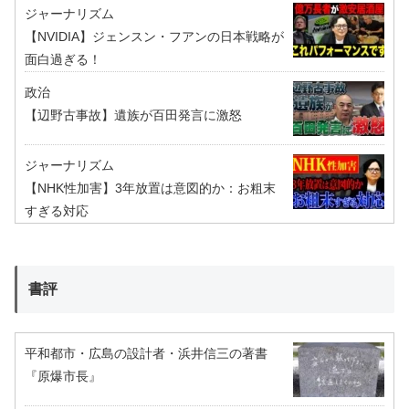
ジャーナリズム
【NVIDIA】ジェンスン・フアンの日本戦略が
面白過ぎる！
政治
【辺野古事故】遺族が百田発言に激怒
ジャーナリズム
【NHK性加害】3年放置は意図的か：お粗末
すぎる対応
書評
平和都市・広島の設計者・浜井信三の著書
『原爆市長』