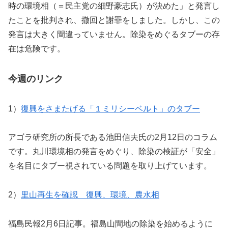
時の環境相（＝民主党の細野豪志氏）が決めた」と発言し
たことを批判され、撤回と謝罪をしました。しかし、この
発言は大きく間違っていません。除染をめぐるタブーの存
在は危険です。
今週のリンク
1）
復興をさまたげる「１ミリシーベルト」のタブー
アゴラ研究所の所長である池田信夫氏の2月12日のコラム
です。丸川環境相の発言をめぐり、除染の検証が「安全」
を名目にタブー視されている問題を取り上げています。
2）
里山再生を確認 復興、環境、農水相
福島民報2月6日記事。福島山間地の除染を始めるように