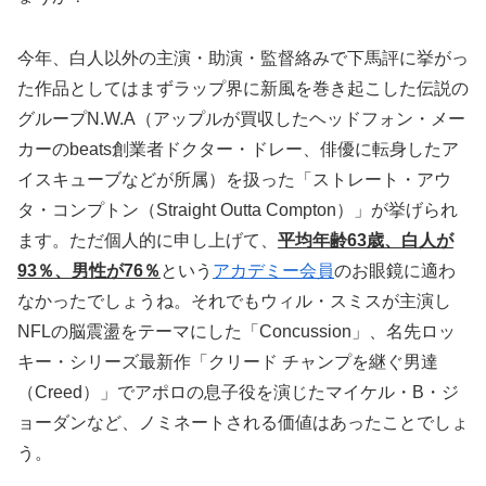
今年、白人以外の主演・助演・監督絡みで下馬評に挙がっ
た作品としてはまずラップ界に新風を巻き起こした伝説の
グループN.W.A（アップルが買収したヘッドフォン・メー
カーのbeats創業者ドクター・ドレー、俳優に転身したア
イスキューブなどが所属）を扱った「ストレート・アウ
タ・コンプトン（Straight Outta Compton）」が挙げられ
ます。ただ個人的に申し上げて、
平均年齢63歳、白人が
93％、男性が76％
という
アカデミー会員
のお眼鏡に適わ
なかったでしょうね。それでもウィル・スミスが主演し
NFLの脳震盪をテーマにした「Concussion」、名先ロッ
キー・シリーズ最新作「クリード チャンプを継ぐ男達
（Creed）」でアポロの息子役を演じたマイケル・B・ジ
ョーダンなど、ノミネートされる価値はあったことでしょ
う。