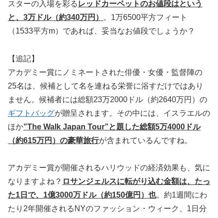
スターの入場を彩る
レッドカーペットのお値段はという
と、3万ドル（約340万円）
。1万6500平方フィート
（1533平方m）であれば、妥当なお値段でしょうか？
【追記】
アカデミー賞にノミネートされた俳優・女優・監督陣の
25名は、候補として名を連ねる栄誉に浴すだけではあり
ません。候補者には総額23万2000ドル（約2640万円）の
ギフトバッグ
が贈呈されます。その中には、イスラエルの
ほか
”The Walk Japan Tour”と題した総額5万4000ドル
（約615万円）の豪華旅行
が含まれているんですね。
アカデミー賞が開催されるハリウッドの経済効果も、気に
なりますよね？
ロサンジェルスに転がり込む金額は、たっ
た1日で、1億3000万ドル（約150億円）也
。約1週間にわ
たり2年開催されるNYのファッション・ウィーク、1日分