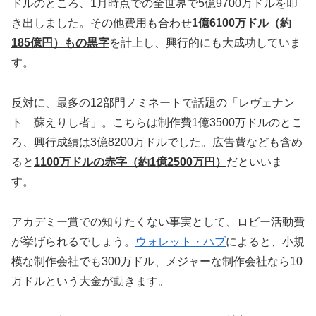
ドルのところ、1月時点での全世界で5億9700万ドルを叩
き出しました。その他費用も合わせ
1億6100万ドル（約
185億円）もの黒字
を計上し、興行的にも大成功していま
す。
反対に、最多の12部門ノミネートで話題の「レヴェナン
ト 蘇えりし者」。こちらは制作費1億3500万ドルのとこ
ろ、興行成績は3億8200万ドルでした。広告費なども含め
ると
1100万ドルの赤字（約1億2500万円）
だといいま
す。
アカデミー賞での知りたくない事実として、ロビー活動費
が挙げられるでしょう。
ウォレット・ハブ
によると、小規
模な制作会社でも300万ドル、メジャーな制作会社なら10
万ドルという大金が動きます。