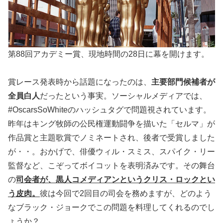
第88回アカデミー賞、現地時間の28日に幕を開けます。
賞レース発表時から話題になったのは、
主要部門候補者が
全員白人
だったという事実。ソーシャルメディアでは、
#OscarsSoWhiteのハッシュタグで問題視されています。
昨年はキング牧師の公民権運動闘争を描いた「セルマ」が
作品賞と主題歌賞でノミネートされ、後者で受賞しました
が・・。おかげで、俳優ウィル・スミス、スパイク・リー
監督など、こぞってボイコットを表明済みです。その舞台
の
司会者が、黒人コメディアンというクリス・ロックとい
う皮肉。
彼は今回で2回目の司会を務めますが、どのよう
なブラック・ジョークでこの問題を料理してくれるのでし
ょうか？