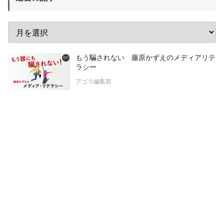
もう騙されない 藤原かずえのメディアリテ
ラシー
アゴラ編集部