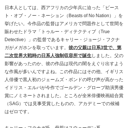
日本人としては、西アフリカの少年兵に迫った「ビース
ト・オブ・ノー・ネーション（Beasts of No Nation）」を
挙げたい。今作品の監督はアメリカで問題作として世間を
賑わせたドラマ「トゥルー・ディテクティブ（True
Detective）」の監督であるキャリー・ジョージ・フクナ
ガがメガホンを取っています。
彼の父親は日系3世で、第
二次世界大戦時の日系人強制収容所で誕生
しました。父の
影響があったのか、彼の作品は現代の闇をえぐり出すよう
な作風が多いんですよね。この作品にはその他、イギリス
人俳優で黒人初のジェームズ・ボンドの呼び声が高かった
イドリス・エルバが今作でゴールデン・グローブ助演男優
賞にノミネートされました。ところが全米俳優映画組合賞
（SAG）では見事受賞したものの、アカデミーでの候補
はゼロです。
キャリー・フクナガ氏、母親はスウェーデン系。