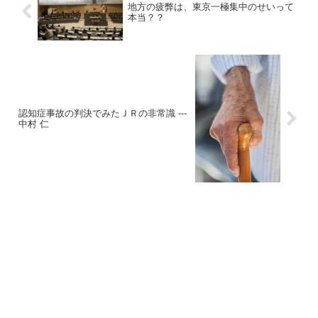
地方の疲弊は、東京一極集中のせいって
本当？？
認知症事故の判決でみたＪＲの非常識 ---
中村 仁