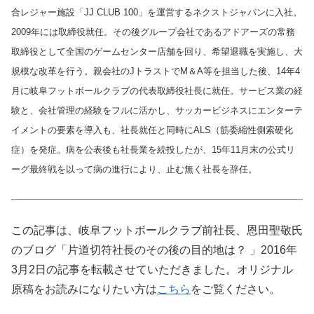
合レジャー施設「JJ CLUB 100」を運営するネクストジャパンに入社。
2009年には取締役就任。その後グループ会社であるアドアーズの常務
取締役として全国のゲームセンター店舗を回り、希望退職を実施し、大
規模な改革を行う。親会社のJトラストでM＆A等を担当した後、14年4
月に岐阜フットボールクラブの代表取締役社長に就任。サービス業の経
験と、会社管理の経験をフルに活かし、サッカービジネスにエンターテ
イメントの要素を導入も、社長就任と同時にALS（筋委縮性側索硬化
症）を発症。病を公表後も社長業を続投したが、15年11月末の公式リ
ーグ最終戦を以って病の進行により、止む無く社長を辞任。
この記事は、岐阜フットボールクラブ前社長、恩田聖敬氏
のブログ「片道切符社長のその後の目的地は？ 」2016年
3月2日の記事を転載させていただきました。オリジナル
原稿をお読みになりたい方は
こちら
をご覧ください。