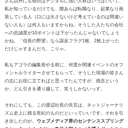
さん以外にも朝日はデジタルに強い人材はいっぱいいて、
私が知っているだけでも、隙あらば転職なり、起業なり画
策している人（口には出さないけど考えているのは間違い
ない人も）は何人もいますからね。そうした人たちの会社
への忠誠度が10ポイントは下がったんじゃないでしょう
かね。「信長の野望」なら謀反フラグ1枚、2枚上がった
だけじゃすまんだろ、こりゃ。
私もアゴラの編集長やる前に、何度か関連イベントのオフ
ィシャルライターさせてもらって、そうした現場の皆さん
の志にお役に立てればと思ってたんですが、残念という
か、どん引きを通り越して、笑うしかないっす。
それにしても、この渡辺社長の失言は、ネットジャーナリ
ズム史上に残る世紀のものだといっていいです。それを引
き出したのが、
ウェブメディア界のセンテンススプリング