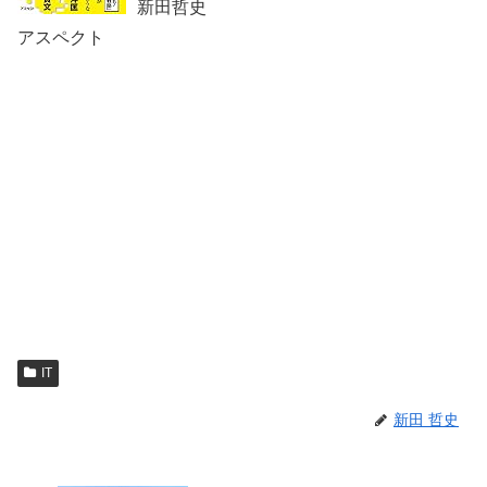
新田哲史
アスペクト
IT
新田 哲史