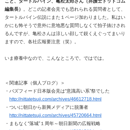
こと、タートルパイン、亀松太郎さん（弁護士ドットコム
編集長）
。どこの記者会見でも恐れられる質問者として、
タートルパイン伝説にまた１ページ加わりました。私はい
かにも怖そうで意外に意地悪な質問しなくて拍子抜けされ
るんですが、亀松さんは涼しい顔して鋭くえぐってまいり
ますので、各社広報要注意（笑）。
いま療養中なので、こんなところで。ではでは。
＜関連記事（個人ブログ）＞
・バズフィード日本版会見は“意識高い系”祭でした
http://nittatetsuji.com/archives/46612718.html
・ついに朝日から新興メディアに脱藩者
http://nittatetsuji.com/archives/45720664.html
・まもなく“落城”１周年～朝日新聞の広報戦略