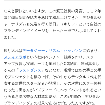
なんと豪快といいますか。この渡辺社長の発言、ここ２年
ほど朝日新聞が総力をあげて積み上げてきた「デジタルジ
ャーナリズムも先端を行く朝日」（キリッ）という自社の
ブランディングイメージを、たった一発でぶち壊してくれ
ました。
振り返れば
データジャーナリズム・ハッカソン
に始まり、
メディアラボ
という社内ベンチャー組織を作り、スタート
アップ投資も実施。一世を風靡したCG記事、浅田真央ち
ゃんの「
ラストダンス
」などなど、現場ではあの手この手
でプロジェクトを積み上げ、その中からデジタル世代を代
表する次世代スター記者が登場し、その次世代スター候補
だった古田さんがバズフィードにヘッドハントされるとい
うある意味名誉な人材輩出劇が、この2年間の「デジタル
ブランディング」の成果であるはずだったんですがね。