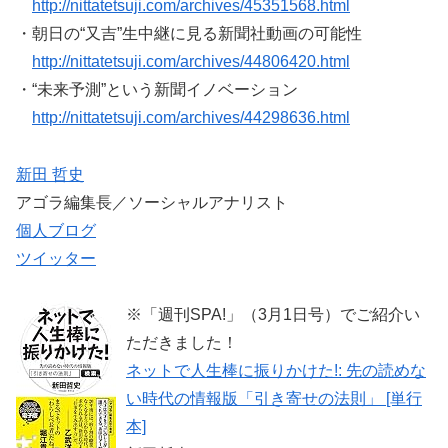
http://nittatetsuji.com/archives/45351568.html
・朝日の“又吉”生中継に見る新聞社動画の可能性
http://nittatetsuji.com/archives/44806420.html
・“未来予測”という新聞イノベーション
http://nittatetsuji.com/archives/44298636.html
新田 哲史
アゴラ編集長／ソーシャルアナリスト
個人ブログ
ツイッター
※「週刊SPA!」（3月1日号）でご紹介い
ただきました！
ネットで人生棒に振りかけた!: 先の読めな
い時代の情報版「引き寄せの法則」 [単行
本]