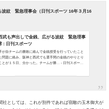
る波紋 緊急理事会
（日刊スポーツ 16
年３月16
西武も声出しで金銭、広がる波紋 緊急理事
野球 : 日刊スポーツ
手が自チームの勝敗に絡んで金銭授受を行っていたこと
た問題に絡み、阪神と西武でも選手間の金銭のやりとり
ことが１５日、分かった。チームが勝… - 日刊スポーツ
ュースサイト、ニッカンスポーツ・コム（nikkans...
新聞社としては、これが別件であれば宿敵の玉木御大が