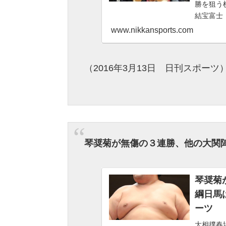
勝を狙う
結宝富士
新聞社のニ
www.nikkansports.com
（2016年3月13日 日刊スポーツ
琴奨菊が無傷の３連勝、他の大関
琴奨菊
綱日馬は
ーツ
大相撲春