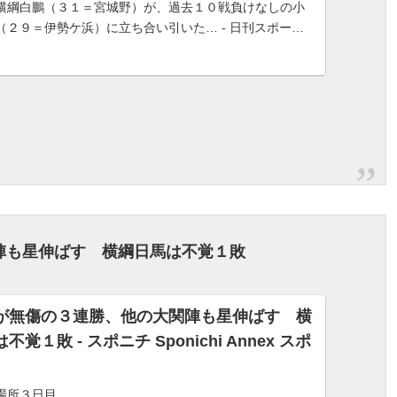
横綱白鵬（３１＝宮城野）が、過去１０戦負けなしの小
（２９＝伊勢ケ浜）に立ち合い引いた… - 日刊スポーツ
ュースサイト、ニッカンスポーツ・コム（nikkans...
）
陣も星伸ばす 横綱日馬は不覚１敗
が無傷の３連勝、他の大関陣も星伸ばす 横
不覚１敗 - スポニチ Sponichi Annex スポ
場所３日目