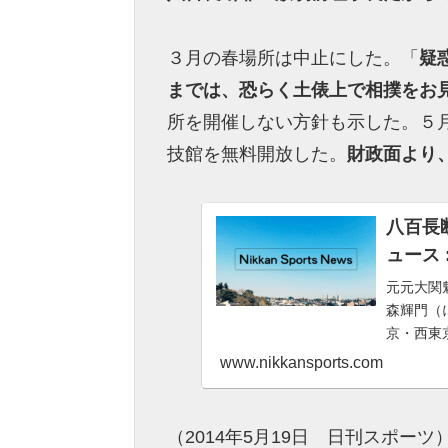
３月の春場所は中止にした。「
疑
までは、恐らく土俵上で相撲をお
所を開催しない方針も示した。５
技館を無料開放した。
財政面より
八百長
ュース : 
元元大関
森輝門（
京・西東
www.nikkansports.com
（2014年5月19日 日刊スポーツ