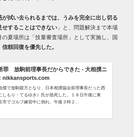
惑が拭い去られるまでは、うみを完全に出し切る
見せすることはできない
」と、問題解決まで本場
月の夏場所は「技量審査場所」として実施し、国
、信頼回復を優先した。
断罪 放駒前理事長だからできた - 大相撲ニ
nikkansports.com
魁傑で放駒親方となり、日本相撲協会前理事長だった西
にしもり・てるゆき）氏が急死した。１８日午後に東
京市でゴルフ練習中に倒れ、午後３時２...
）