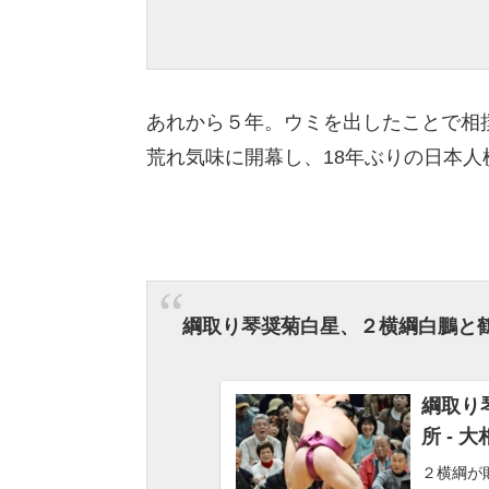
あれから５年。ウミを出したことで相
荒れ気味に開幕し、18年ぶりの日本
綱取り琴奨菊白星、２横綱白鵬と
綱取り
所 - 
２横綱が