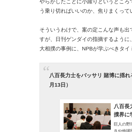
やらかしたことに小躍りというところ
う乗り切ればいいのか、焦りまくって
そういうわけで、案の定こんな声も出
すが、日刊ゲンダイの指摘するように
大相撲の事例に、NPBが学ぶべきタイ
八百長力士をバッサリ
賭博に揺れ
月13
日）
八百長
撲界に学
巨人の野
Ｂや他球