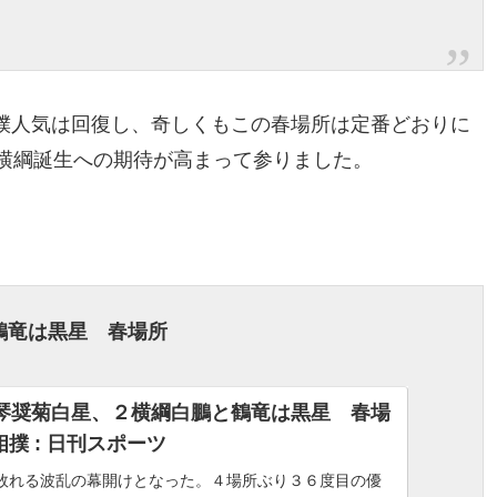
撲人気は回復し、奇しくもこの春場所は定番どおりに
人横綱誕生への期待が高まって参りました。
鶴竜は黒星 春場所
琴奨菊白星、２横綱白鵬と鶴竜は黒星 春場
大相撲 : 日刊スポーツ
敗れる波乱の幕開けとなった。４場所ぶり３６度目の優