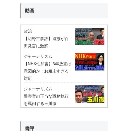
動画
政治
【辺野古事故】遺族が百
田発言に激怒
ジャーナリズム
【NHK性加害】3年放置は
意図的か：お粗末すぎる
対応
ジャーナリズム
警察官の正当な職務執行
を罵倒する玉川徹
書評