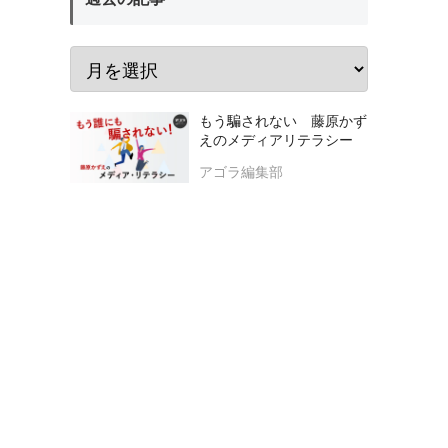
もう騙されない 藤原かず
えのメディアリテラシー
アゴラ編集部