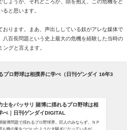
でしょうが、それどころか、頭を抱え、この危機をど
いると思います。
ております。まあ、声出ししている奴がアレな媒体で
、八百長問題という史上最大の危機を経験した当時の
ミングと言えます。
るプロ野球は相撲界に学べ
（日刊ゲンダイ 16
年3
力士をバッサリ 賭博に揺れるプロ野球は相
べ｜日刊ゲンダイDIGITAL
球賭博問題で揺れるプロ野球界。巨人のみならず、ＮＰ
団も蜂の巣をつついたような大騒ぎになっているが...