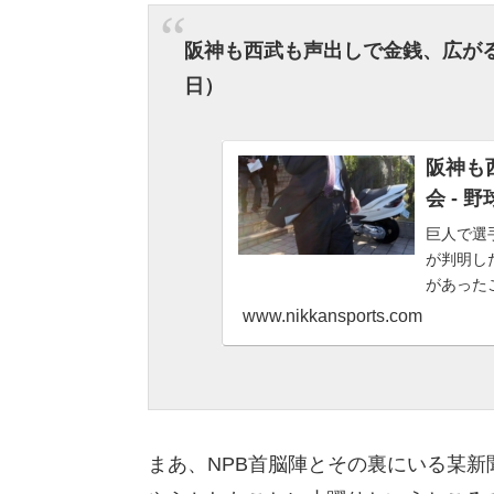
阪神も西武も声出しで金銭、広が
日）
阪神も
会 - 
巨人で選
が判明し
があった
新聞社のニ
www.nikkansports.com
まあ、NPB首脳陣とその裏にいる某