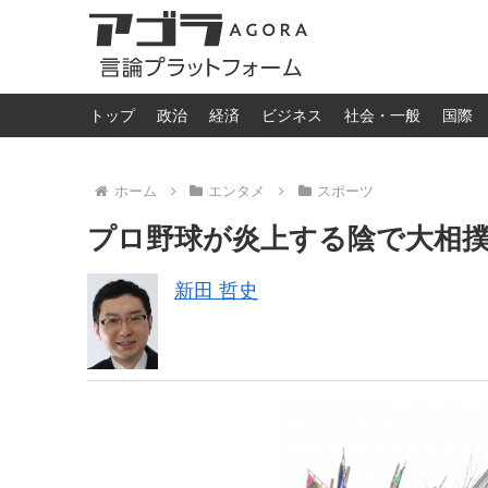
トップ
政治
経済
ビジネス
社会・一般
国際
ホーム
エンタメ
スポーツ
プロ野球が炎上する陰で大相
新田 哲史