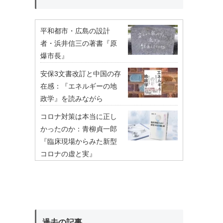
平和都市・広島の設計
者・浜井信三の著書『原
爆市長』
安保3文書改訂と中国の存
在感：『エネルギーの地
政学』を読みながら
コロナ対策は本当に正し
かったのか：青柳貞一郎
『臨床現場からみた新型
コロナの虚と実』
過去の記事