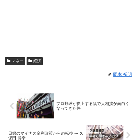
マネー
経済
岡本 裕明
プロ野球が炎上する陰で大相撲が面白く
なってきた件
日銀のマイナス金利政策からの転換 --- 久
保田 博幸