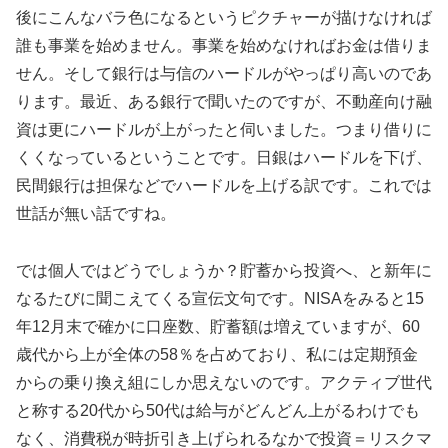
後にこんなバラ色になるというピクチャーが描けなければ
誰も事業を始めません。事業を始めなければお金は借りま
せん。そして銀行は与信のハードルがやっぱり高いのであ
ります。最近、ある銀行で聞いたのですが、不動産向け融
資は更にハードルが上がったと伺いました。つまり借りに
くくなっているということです。日銀はハードルを下げ、
民間銀行は担保などでハードルを上げる訳です。これでは
世話が無い話ですね。
では個人ではどうでしょうか？貯蓄から投資へ、と新年に
なるたびに聞こえてくる宣伝文句です。NISAをみると15
年12月末で確かに口座数、貯蓄額は増えていますが、60
歳代から上が全体の58％を占めており、私には定期預金
からの乗り換え組にしか思えないのです。アクティブ世代
と称する20代から50代は給与がどんどん上がるわけでも
なく、消費税が時折引き上げられるなかで投資＝リスクマ