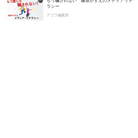
もう騙されない 藤原かずえのメディアリテ
ラシー
アゴラ編集部