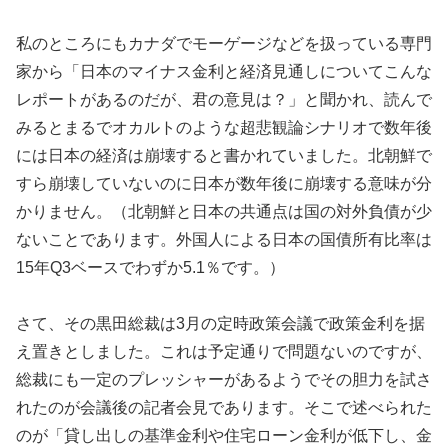
私のところにもカナダでモーゲージなどを扱っている専門
家から「日本のマイナス金利と経済見通しについてこんな
レポートがあるのだが、君の意見は？」と聞かれ、読んで
みるとまるでオカルトのような超悲観論シナリオで数年後
には日本の経済は崩壊すると書かれていました。北朝鮮で
すら崩壊していないのに日本が数年後に崩壊する意味が分
かりません。（北朝鮮と日本の共通点は国の対外負債が少
ないことであります。外国人による日本の国債所有比率は
15年Q3ベースでわずか5.1％です。）
さて、その黒田総裁は3月の定時政策会議で政策金利を据
え置きとしました。これは予定通りで問題ないのですが、
総裁にも一定のプレッシャーがあるようでその胆力を試さ
れたのが会議後の記者会見であります。そこで述べられた
のが「貸し出しの基準金利や住宅ローン金利が低下し、金