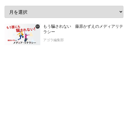
もう騙されない 藤原かずえのメディアリテ
ラシー
アゴラ編集部