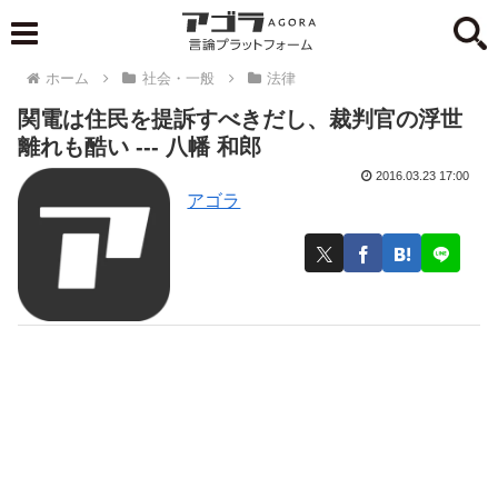
ホーム
社会・一般
法律
関電は住民を提訴すべきだし、裁判官の浮世
離れも酷い --- 八幡 和郎
2016.03.23 17:00
アゴラ