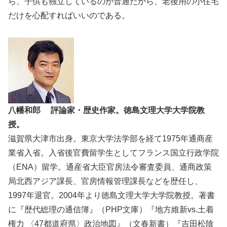
ら、子供も独立しているのが普通だから、老後用の小住宅
だけを心配すればいいのである。
八幡和郎 評論家・歴史作家。徳島文理大学大学院教
授。
滋賀県大津市出身。東京大学法学部を経て1975年通商産
業省入省。入省後官費留学生としてフランス国立行政学院
（ENA）留学。通産省大臣官房法令審査委員、通商政策
局北西アジア課長、官房情報管理課長などを歴任し、
1997年退官。2004年より徳島文理大学大学院教授。著書
に『歴代総理の通信簿』（PHP文庫）『地方維新vs.土着
権力 〈47都道府県〉政治地図』（文春新書）『吉田松陰