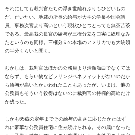
それにしても裁判官たちの浮き世離れぶりもひどいもの
だ。だいたい、地裁の所長の給与が大学の学長や国会議
員、事務次官より高いという現状ひとつとっても無茶苦茶
である。最高裁の長官の給与が三権分立を口実に総理なみ
だというのも同様。三権分立の本場のアメリカでも大統領
の半分くらいと聞く。
むかしは、裁判官はほかの公務員より清廉潔白でなくては
ならず、もらい物などフリンジベネフィットがないのだか
ら給与が高いとかいわれたこともあったが、いまは、他の
公務員もそういう役得はないのに裁判官の特権的高給だけ
が残った。
しかも65歳の定年までその給与の高さに応じたかたはず
れに豪華な公務員住宅に住み続けられる。その歳になった