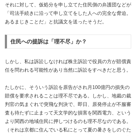
それに対して、仮処分を申し立てた住民側の弁護団などが
「司法手続きに沿って申し立てをした人への完全な脅迫。
あるまじきことだ」と抗議文を送ったそうだ。
住民への提訴は「理不尽」か？
しかし、私は訴訟しなければ株主訴訟で役員の方が賠償責
任を問われる可能性があり当然に訴訟をすべきだと思う。
たしかに、そういう訴訟を原告がされ月100億円の損失の
賠償を要求されることは理不尽である。しかし、地裁の裁
判官の気まぐれで突飛な判決で、即日、原発停止が不服審
査も待たずに止まって天文学的な損害を関西電力、という
より関西の地域住民に押しつけるのも理不尽なのである。
（それは京都に住んでいる私にとって夏の暑さをしのぐた