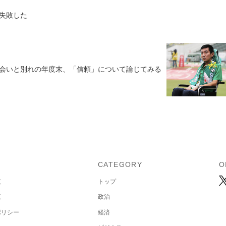
は失敗した
会いと別れの年度末、「信頼」について論じてみる
U
CATEGORY
O
覧
トップ
覧
政治
ポリシー
経済