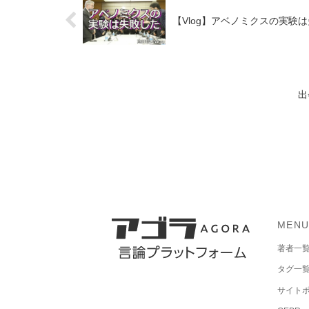
【Vlog】アベノミクスの実験
出
MEN
著者一
タグ一
サイト