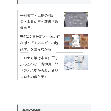
平和都市・広島の設計
者・浜井信三の著書『原
爆市長』
安保3文書改訂と中国の存
在感：『エネルギーの地
政学』を読みながら
コロナ対策は本当に正し
かったのか：青柳貞一郎
『臨床現場からみた新型
コロナの虚と実』
過去の記事