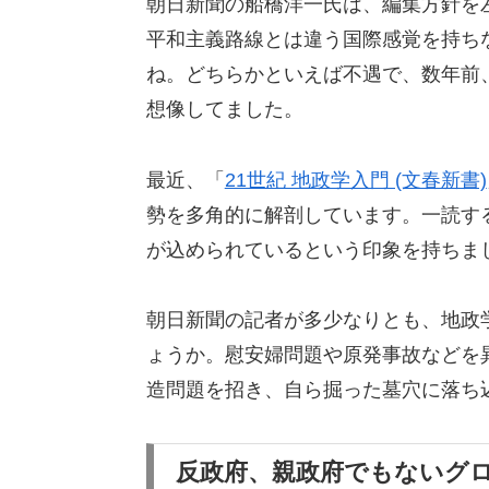
朝日新聞の船橋洋一氏は、編集方針を
平和主義路線とは違う国際感覚を持ち
ね。どちらかといえば不遇で、数年前
想像してました。
最近、「
21世紀 地政学入門 (文春新書)
勢を多角的に解剖しています。一読す
が込められているという印象を持ちま
朝日新聞の記者が多少なりとも、地政
ょうか。慰安婦問題や原発事故などを
造問題を招き、自ら掘った墓穴に落ち
反政府、親政府でもないグ