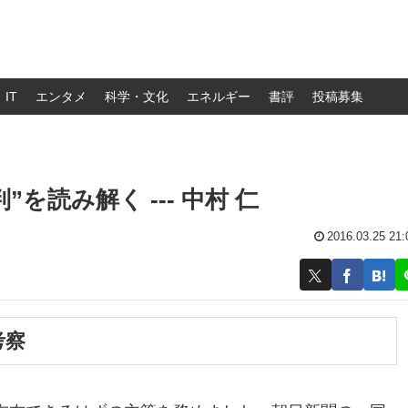
IT
エンタメ
科学・文化
エネルギー
書評
投稿募集
を読み解く --- 中村 仁
2016.03.25 21:
考察