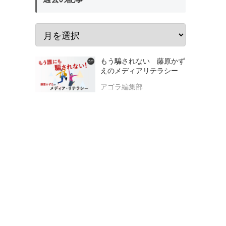
もう騙されない 藤原かず
えのメディアリテラシー
アゴラ編集部