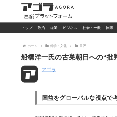
トップ
政治
経済
ビジネス
社会・一般
国際
ホーム
科学・文化
書評
船橋洋一氏の古巣朝日への“批判”
アゴラ
国益をグローバルな視点で