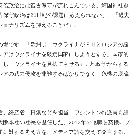
安倍政治には復古保守が流れこんでいる。靖国神社参
古保守政治は21世紀の課題に応えられない」、「過去
ショナリズムを抑えることだ」。
の場です。「欧州は、ウクライナがＥＵとロシアの緩
シアはウクライナを破綻国家にしようとする。国家的
にし、ウクライナを見捨てさせる」。地政学からする
シアの武力侵攻を非難するばかりでなく、危機の底流
省、経産省、日銀などを担当、ワシントン特派員も経
阪本社の社長を歴任した。2013年の退職を契機にブ
題に対する考え方を、メディア論を交えて発言する。