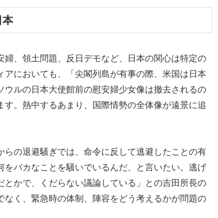
日本
安婦、領土問題、反日デモなど、日本の関心は特定の
ィアにおいても、「尖閣列島が有事の際、米国は日本
ソウルの日本大使館前の慰安婦少女像は撤去されるの
ます。熱中するあまり、国際情勢の全体像が遠景に追
からの退避騒ぎでは、命令に反して逃避したことの有
何をバカなことを騒いでいるんだ、と言いたい。逃げ
だとかで、くだらない議論している」との吉田所長の
でなく、緊急時の体制、陣容をどう考えるかが問題の