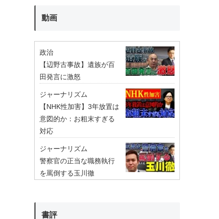
動画
政治
【辺野古事故】遺族が百
田発言に激怒
ジャーナリズム
【NHK性加害】3年放置は
意図的か：お粗末すぎる
対応
ジャーナリズム
警察官の正当な職務執行
を罵倒する玉川徹
書評