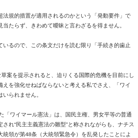
超法規的措置が適用されるのかという
「発動要件」で
見当たらず、
きわめて曖昧と言わざるを得ません。
ているので、
この条文だけを読む限り「手続き的歯止
な草案を提示されると、
迫りくる国際的危機を目前にし
備えを強化せねばならないと考える私でさえ、
「ワイ
はいられません。
れた「ワイマール憲法」
は、国民主権、男女平等の普通
され“民主主義憲法の雛型”
と称されながらも、
ナチス
統領が第48条（
大統領緊急令）を乱発したことによ