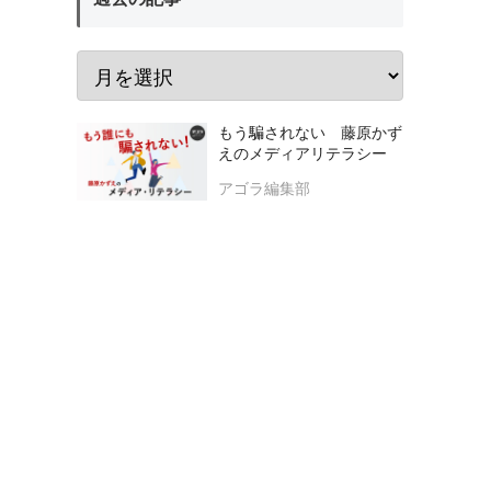
もう騙されない 藤原かず
えのメディアリテラシー
アゴラ編集部