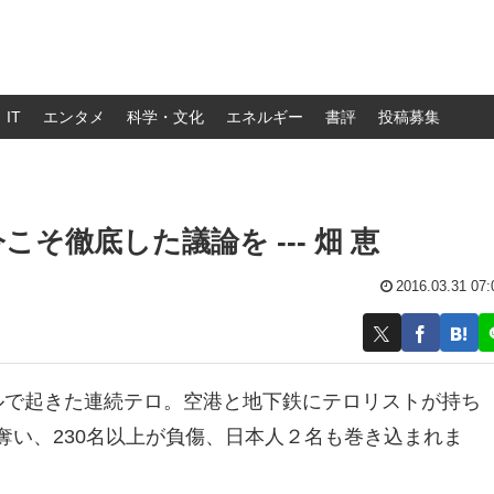
IT
エンタメ
科学・文化
エネルギー
書評
投稿募集
そ徹底した議論を --- 畑 恵
2016.03.31 07:
ルで起きた連続テロ。
空港と地下鉄にテロリストが持ち
奪い、230名以上が負傷、
日本人２名も巻き込まれま