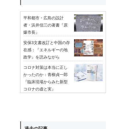
平和都市・広島の設計
者・浜井信三の著書『原
爆市長』
安保3文書改訂と中国の存
在感：『エネルギーの地
政学』を読みながら
コロナ対策は本当に正し
かったのか：青柳貞一郎
『臨床現場からみた新型
コロナの虚と実』
過去の記事