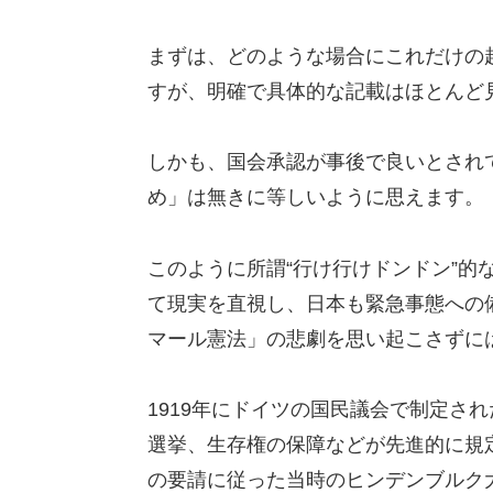
まずは、
どのような場合にこれだけの
すが、明確で具体的な記載はほとんど
しかも、国会承認が事後で良いとされ
め」
は無きに等しいように思えます。
このように所謂“行け行けドンドン”的
て現実を直視し、
日本も緊急事態への
マール憲法」の悲劇を思い起こさずに
1919年にドイツの国民議会で制定さ
選挙、
生存権の保障などが先進的に規定
の要請に従った当時のヒンデンブルク大