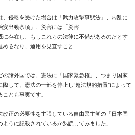
は、侵略を受けた場合は「
武力攻撃事態法」、内乱に
治安出動条項」、災害には「災害
既に存在し、
もしこれらの法律に不備があるのだとす
進めるなり、運用を見直すこと
どの諸外国では、憲法に「
国家緊急権」、
つまり国家
に際して、
憲法の一部を停止し“超法規的措置”
によって
ることも事実です。
法改正の必要性を主張している自由民
主党の「日本国
のように記載されているか熟読してみました。