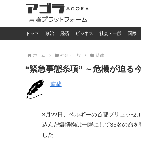
トップ
政治
経済
ビジネス
社会・一般
国際
ホーム
社会・一般
法律
“緊急事態条項” ～危機が迫る今こ
寄稿
3月22日、ベルギーの首都ブリュッセ
込んだ爆博物は一瞬にして35名
の命を
した。