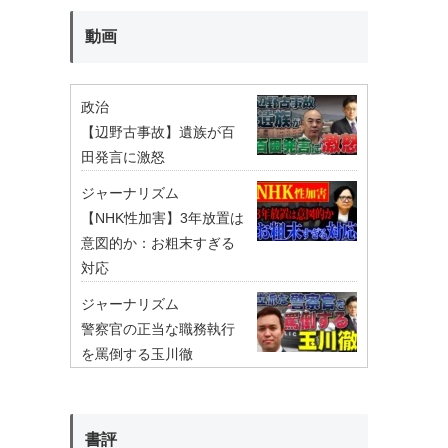
動画
政治
【辺野古事故】遺族が百
田発言に激怒
ジャーナリズム
【NHK性加害】3年放置は
意図的か：お粗末すぎる
対応
ジャーナリズム
警察官の正当な職務執行
を罵倒する玉川徹
書評