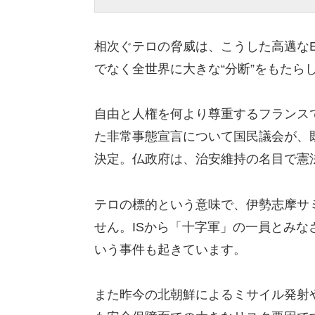
相次ぐテロの脅威は、
こうした高邁な
でなく全世界に大きな“分断”をもたら
自由と人権を何より尊重するフランス
た非常事態宣言に
ついて国民議会が、
決定。
仏政府は、治安維持の名目で憲
テロの標的という意味で、
伊勢志摩サ
せん。ISから「十字軍」の一員とみな
いう事件も起きてい
ます。
また昨今の北朝鮮によるミサイル発射