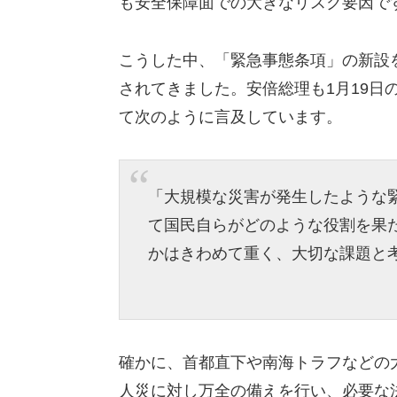
も安全保障面での大きなリスク要因
で
こうした中、「緊急事態条項」の新設
されてきました。
安倍総理も1月19日
て次のように言及しています。
「
大規模な災害が発生したような
て国民自らがどのような役割を果
かはきわめて重く、
大切な課題と
確かに、
首都直下や南海トラフなどの
人災に対し万全の備えを行い、
必要な