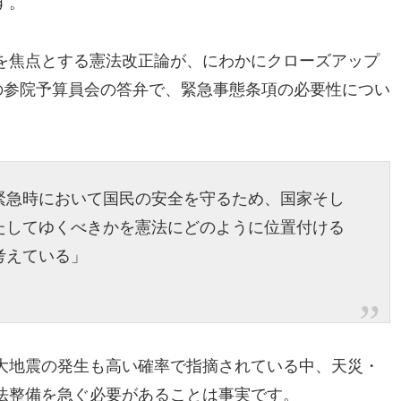
す。
を焦点とする憲法改正論が、
にわかにクローズアップ
の参院予算員会の答弁で、
緊急事態条項の必要性につい
緊急時において国民の安全を守るた
め、
国家そし
たしてゆくべきかを憲法
にどのように位置付ける
考えている」
大地震の発生も高い確率で指摘されて
いる中、天災・
法整備を急ぐ必要があることは事実です。