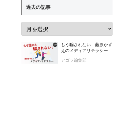
過去の記事
もう騙されない 藤原かず
えのメディアリテラシー
アゴラ編集部