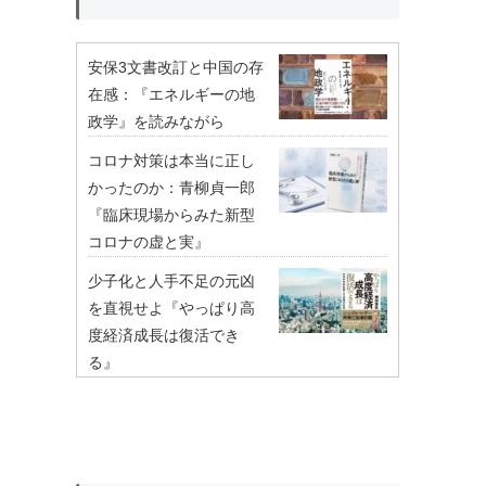
安保3文書改訂と中国の存
在感：『エネルギーの地
政学』を読みながら
コロナ対策は本当に正し
かったのか：青柳貞一郎
『臨床現場からみた新型
コロナの虚と実』
少子化と人手不足の元凶
を直視せよ『やっぱり高
度経済成長は復活でき
る』