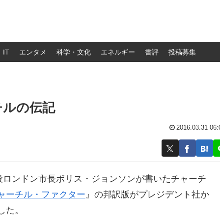
IT
エンタメ
科学・文化
エネルギー
書評
投稿募集
チルの伝記
2016.03.31 06:
現役ロンドン市長ボリス・ジョンソンが書いたチャーチ
ャーチル・ファクター
』の邦訳版がプレジデント社か
した。