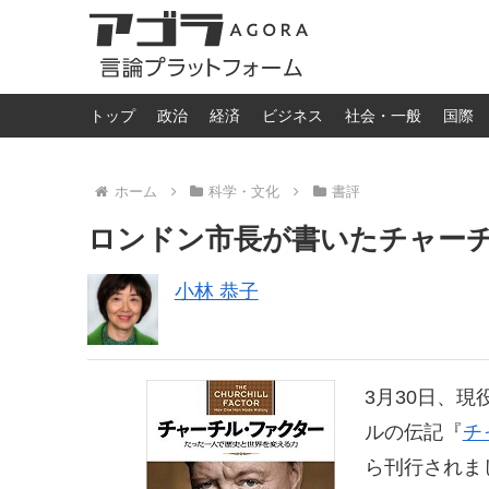
トップ
政治
経済
ビジネス
社会・一般
国際
ホーム
科学・文化
書評
ロンドン市長が書いたチャー
小林 恭子
3月30日、
ルの伝記『
チ
ら刊行されま