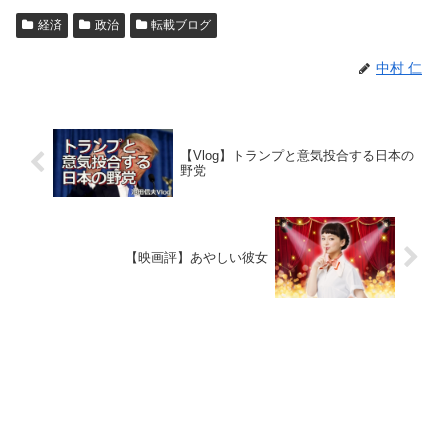
経済
政治
転載ブログ
中村 仁
【Vlog】トランプと意気投合する日本の
野党
【映画評】あやしい彼女