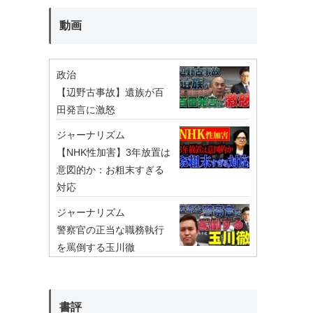
動画
政治
【辺野古事故】遺族が百
田発言に激怒
ジャーナリズム
【NHK性加害】3年放置は
意図的か：お粗末すぎる
対応
ジャーナリズム
警察官の正当な職務執行
を罵倒する玉川徹
書評