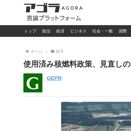
トップ
政治
経済
ビジネス
社会・一般
国際
ホーム
経済
使用済み核燃料政策、見直しの
GEPR