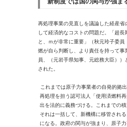
新制度では国の関与が強ま
再処理事業の見直しを議論した経産省
して経済的なコストの問題だ。「超長
と、ｍが非常に重要」（秋元玲子委員
燃が自ら判断し、より責任を持って事
員、（元岩手県知事、元総務大臣））
された。
これまでは原子力事業者の自発的拠出
再処理を担う認可法人「使用済燃料再
出を法的に義務づける。これまでの積
それは一括して、新機構に移管される
になる。政府の関与が強まり、原子力