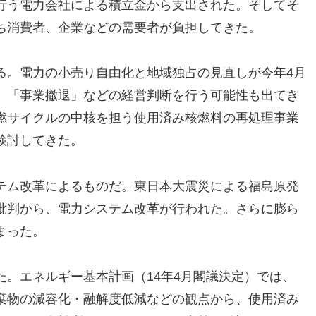
行う電力会社による積立金から支出された。そしてそ
ち消費者、企業などの需要者が負担してきた。
る。電力の小売り自由化と地域独占の見直しが今年4月
、「事業撤退」などの経営判断を行う可能性も出てき
燃サイクルの中核を担う使用済み核燃料の再処理事業
検討してきた。
テム改革によるものだ。東日本大震災による福島原発
批判から、電力システム改革が行われた。さらに膨ら
まった。
。エネルギー基本計画（14年4月閣議決定）では、
棄物の減容化・融解度低減などの観点から、使用済み