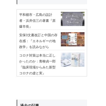
平和都市・広島の設計
者・浜井信三の著書『原
爆市長』
安保3文書改訂と中国の存
在感：『エネルギーの地
政学』を読みながら
コロナ対策は本当に正し
かったのか：青柳貞一郎
『臨床現場からみた新型
コロナの虚と実』
過去の記事