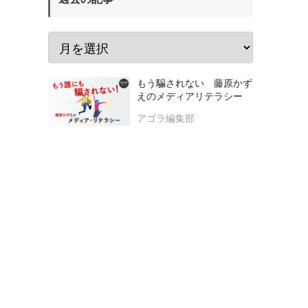
もう騙されない 藤原かず
えのメディアリテラシー
アゴラ編集部