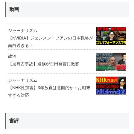
動画
ジャーナリズム
【NVIDIA】ジェンスン・フアンの日本戦略が
面白過ぎる！
政治
【辺野古事故】遺族が百田発言に激怒
ジャーナリズム
【NHK性加害】3年放置は意図的か：お粗末
すぎる対応
書評