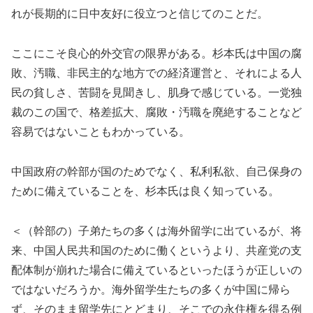
れが長期的に日中友好に役立つと信じてのことだ。
ここにこそ良心的外交官の限界がある。杉本氏は中国の腐
敗、汚職、非民主的な地方での経済運営と、それによる人
民の貧しさ、苦闘を見聞きし、肌身で感じている。一党独
裁のこの国で、格差拡大、腐敗・汚職を廃絶することなど
容易ではないこともわかっている。
中国政府の幹部が国のためでなく、私利私欲、自己保身の
ために備えていることを、杉本氏は良く知っている。
＜（幹部の）子弟たちの多くは海外留学に出ているが、将
来、中国人民共和国のために働くというより、共産党の支
配体制が崩れた場合に備えているといったほうが正しいの
ではないだろうか。海外留学生たちの多くが中国に帰ら
ず、そのまま留学先にとどまり、そこでの永住権を得る例