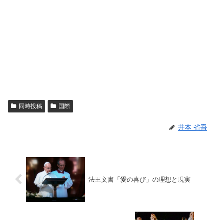
同時投稿
国際
井本 省吾
法王文書「愛の喜び」の理想と現実