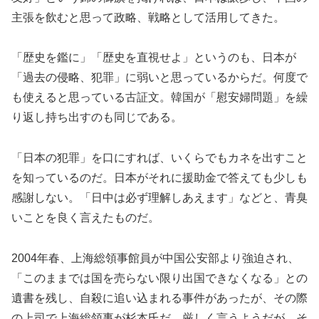
主張を飲むと思って政略、戦略として活用してきた。
「歴史を鑑に」「歴史を直視せよ」というのも、日本が
「過去の侵略、犯罪」に弱いと思っているからだ。何度で
も使えると思っている古証文。韓国が「慰安婦問題」を繰
り返し持ち出すのも同じである。
「日本の犯罪」を口にすれば、いくらでもカネを出すこと
を知っているのだ。日本がそれに援助金で答えても少しも
感謝しない。「日中は必ず理解しあえます」などと、青臭
いことを良く言えたものだ。
2004年春、上海総領事館員が中国公安部より強迫され、
「このままでは国を売らない限り出国できなくなる」との
遺書を残し、自殺に追い込まれる事件があったが、その際
の上司で上海総領事が杉本氏だ。厳しく言うようだが、そ