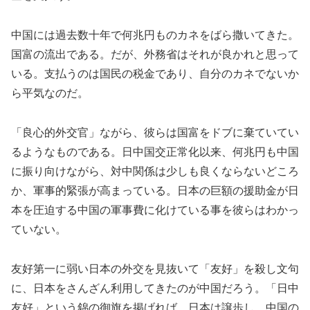
中国には過去数十年で何兆円ものカネをばら撒いてきた。
国富の流出である。だが、外務省はそれが良かれと思って
いる。支払うのは国民の税金であり、自分のカネでないか
ら平気なのだ。
「良心的外交官」ながら、彼らは国富をドブに棄ていてい
るようなものである。日中国交正常化以来、何兆円も中国
に振り向けながら、対中関係は少しも良くならないどころ
か、軍事的緊張が高まっている。日本の巨額の援助金が日
本を圧迫する中国の軍事費に化けている事を彼らはわかっ
ていない。
友好第一に弱い日本の外交を見抜いて「友好」を殺し文句
に、日本をさんざん利用してきたのが中国だろう。「日中
友好」という錦の御旗を掲げれば、日本は譲歩し、中国の