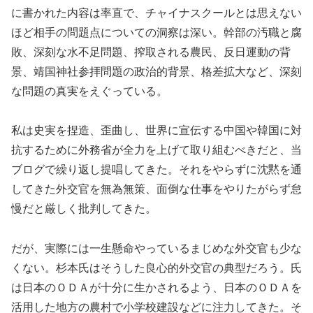
に書かれた内容は率直で、チャイナスクールとは思えない
ほど相手の問題点についての洞察は深い。幹部の汚職と腐
敗、深刻な水不足問題、搾取される農民、反日運動の背
景、靖国神社参拝問題の政治的背景、格差拡大など、深刻
な問題の真実をえぐっている。
私は史実を捏造、歪曲し、世界に宣伝する中国や韓国に対
抗するために外務省が全力を上げて取り組むべきだと、当
ブログで繰り返し提唱してきた。それをやらずに沈黙を通
してきた外交官を無為無策、面倒な仕事をやりたがらず怠
慢だと厳しく批判してきた。
だが、実際には一生懸命やっているまじめな外交官も少な
くない。杉本氏はそうした良心的外交官の典型だろう。氏
は日本のＯＤＡが十分に生かされるよう、日本のＯＤＡを
活用した地方の農村で小学校建設などに注力してきた。そ