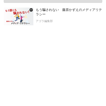
もう騙されない 藤原かずえのメディアリテ
ラシー
アゴラ編集部