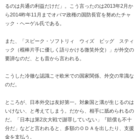
るのは共通の利益だけだ」。こう言ったのは2013年2月か
ら2014昨年11月までオバマ政権の国防長官を努めたチャ
ック・ヘーゲル氏である。
また、「スピーク・ソフトリィ ウィズ ビッグ スティ
ック（棍棒片手に優しく語りかける微笑外交）」が外交の
要諦なのだ、とも昔から言われる。
こうした冷徹な認識こそ欧米での国家関係、外交の常識な
のだ。
ところが、日本外交は友好第一。対象国と溝が生じるのは
いけない、と考えてしまう。だから、相手に舐められるの
だ。「日本は第2次大戦で謝罪していない」『賠償も不十
分だ」などと言われると、多額のＯＤＡを出したり、支援
金を支払う。