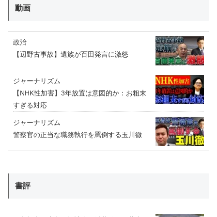
動画
政治
【辺野古事故】遺族が百田発言に激怒
ジャーナリズム
【NHK性加害】3年放置は意図的か：お粗末
すぎる対応
ジャーナリズム
警察官の正当な職務執行を罵倒する玉川徹
書評