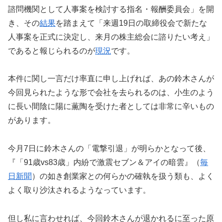
諮問機関として人事案を検討する指名・報酬委員会」を開
き、その
結果
を踏まえて「来週19日の取締役会で新たな
人事案を正式に決定し、来月の株主総会に諮りたい考え」
であると報じられるのが
現況
です。
本件に関し一言だけ率直に申し上げれば、あの鈴木さんが
今回見られたような形で会社を去られるのは、小生のよう
に長い間陰に陽に薫陶を受けた者としては非常に辛いもの
があります。
今月7日に鈴木さんの「電撃引退」が明らかとなって後、
『「91歳vs83歳」内紛で激震セブン＆アイの暗雲』（
毎
日新聞
）の如き創業家との何らかの確執を扱う類も、よく
よく取り沙汰されるようなっています。
但し私に言わせれば、今回鈴木さんが退かれるに至った原