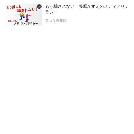
もう騙されない 藤原かずえのメディアリテ
ラシー
アゴラ編集部