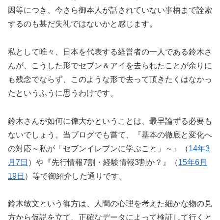
因等につき、今さら御本人が話されていない事柄まで詮索
するのも甚だ失礼ではないかと感じます。
私として唯々、日本を代表する経営者の一人である鈴木さ
んが、こうした形でセブン＆アイを去られたことが余りに
も残念でならず、このような形で去って頂きたくはなかっ
たというふうに思うわけです。
鈴木さんが如何に偉大かということは、最早論ずる必要も
ないでしょう。当ブログでも嘗て、『基本の徹底と変化へ
の対応～私が「セブンイレブンに学ぶこと」～』（
14年3
月7日
）や『先行情報7割・経験情報3割か？』（
15年6月
19日
）等で御紹介した通りです。
鈴木敏文という御方は、人間の心理を考えた細かな物の見
方から仮説を立て、正確なデータによって検証して行くと