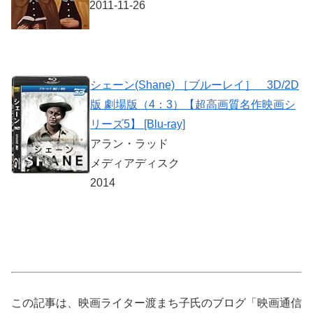
2011-11-26
シェーン(Shane) ［ブルーレイ］ 3D/2D
版 劇場版（4：3）【超高画質名作映画シ
リーズ5】 [Blu-ray]
アラン・ラッド
メディアディスク
2014
この記事は、映画ライター渡まち子氏のブログ「映画通信