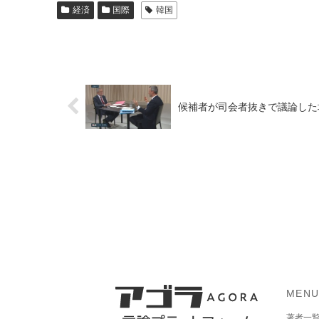
経済
国際
韓国
候補者が司会者抜きで議論した
MEN
著者一