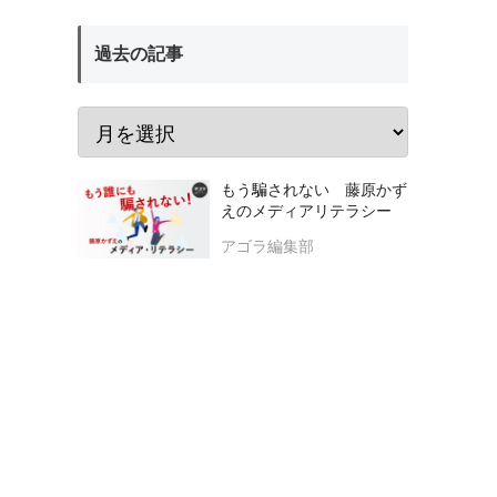
過去の記事
もう騙されない 藤原かず
えのメディアリテラシー
アゴラ編集部