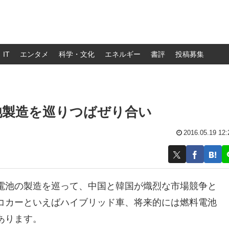
IT
エンタメ
科学・文化
エネルギー
書評
投稿募集
池製造を巡りつばぜり合い
2016.05.19 12:
電池の製造を巡って、中国と韓国が熾烈な市場競争と
コカーといえばハイブリッド車、将来的には燃料電池
あります。