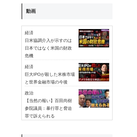
動画
経済
日米協調介入が示すのは
日本ではなく米国の財政
危機
経済
巨大IPOが殺した米株市場
と世界金融市場の今後
政治
【当然の報い】百田尚樹
参院議員：暴行罪と脅迫
罪で訴えられる