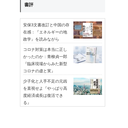
書評
安保3文書改訂と中国の存
在感：『エネルギーの地
政学』を読みながら
コロナ対策は本当に正し
かったのか：青柳貞一郎
『臨床現場からみた新型
コロナの虚と実』
少子化と人手不足の元凶
を直視せよ『やっぱり高
度経済成長は復活でき
る』