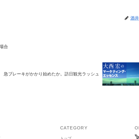
酒井
場合
急ブレーキがかかり始めたか。訪日観光ラッシュ
U
CATEGORY
O
覧
トップ