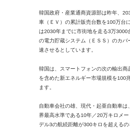
韓国政府・産業通商資源部は昨年、20
車（ＥＶ）の累計販売台数を100万台
は2030年までに市街地を走る3万30
の電力貯蔵システム（ＥＳＳ）のカバ
速させるとしています。
韓国は、スマートフォンの次の輸出商品
を含めた新エネルギー市場規模を100兆
ます。
自動車会社の雄、現代・起亜自動車は
界最高水準である10年／20万キロメ
デル3の航続距離が300キロを超える