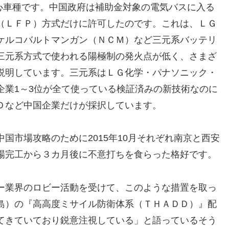
核心車種です。中国政府は補助金対象の電気バスに入る
（ＬＦＰ）方式だけに許可したのです。これは、ＬＧ
ケルコバルトマンガン（ＮＣＭ）など三元系バッテリ
三元系方式で使われる陽極制の発火点が低く、さまざ
説明しています。三元系はＬＧ化学・パナソニック・
企業1～3位が全て使っている検証済みの新技術なのに
Ｄなど中国企業だけが採択しています。
国市場攻略のために2015年10月それぞれ南京と西安
場完工から３カ月後に不意打ちを食らった格好です。
ー業界のロビー活動を受けて、このような措置を取っ
島）の『高高度ミサイル防衛体系（ＴＨＡＤＤ）』配
てきていており鋭意注視している」と語っているそう