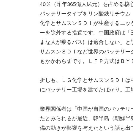
40％（昨年365億人民元）を占める
バッテリータイプをリン酸鉄リチウム
化学とサムスンＳＤＩが生産するニッ
ーを除外する措置です。中国政府は「
まな人が乗るバスには適合しない」と
サムスンＳＤＩなど世界のバッテリー
もかかわらずです。ＬＦＰ方式はＢＹ
折しも、ＬＧ化学とサムスンＳＤＩは中
にバッテリー工場を建てたばかり。工
業界関係者は「中国が自国のバッテリ
たとみられるが最近、韓半島（朝鮮半
備の動きが影響を与えたという話も出