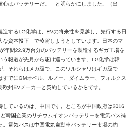
核心はバッテリーだ。」と明らかにしました。（出
造するLG化学は、EVの将来性を見越し、先行する日
大な資本投下」で凌駕しようとしています。日本のマ
が年間22.9万台分のバッテリーを製造するギガ工場を
いう報道が先月から駆け巡っています。LG化学は韓
が、それらはメガ級で、このワルシャワはギガ級で
はすでにGMオペル、ルノー、ダイムラー、フォルクス
要欧州EVメーカーと契約しているからです。
しているのは、中国です。ところが中国政府は2016
など韓国企業のリチウムイオンバッテリーを電気バス補
た。電気バスは中国電気自動車バッテリー市場の約