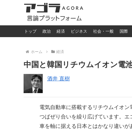
トップ
政治
経済
ビジネス
社会・一般
国際
ホーム
経済
中国と韓国リチウムイオン電
酒井 直樹
電気自動車に搭載するリチウムイオン
つばぜり合いを繰り広げています。エ
車を軸に据える日本とはかなり違いが