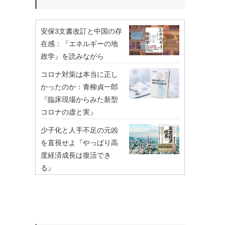
安保3文書改訂と中国の存
在感：『エネルギーの地
政学』を読みながら
コロナ対策は本当に正し
かったのか：青柳貞一郎
『臨床現場からみた新型
コロナの虚と実』
少子化と人手不足の元凶
を直視せよ『やっぱり高
度経済成長は復活でき
る』