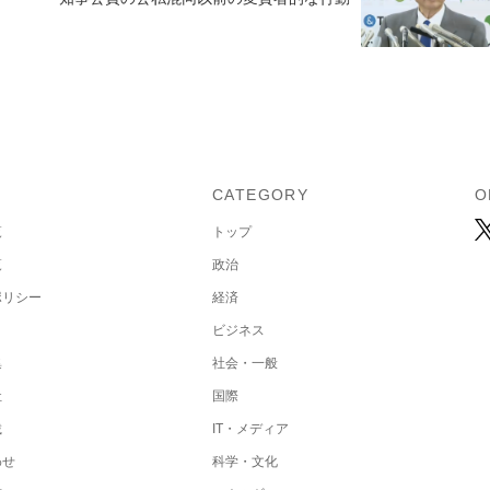
U
CATEGORY
O
覧
トップ
覧
政治
ポリシー
経済
ビジネス
集
社会・一般
社
国際
載
IT・メディア
わせ
科学・文化