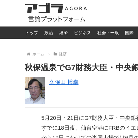
トップ
政治
経済
ビジネス
社会・一般
国際
ホーム
経済
秋保温泉でG7財務大臣・中央
久保田 博幸
5月20日・21日にG7財務大臣・中
すでに18日夜、仙台空港にFRBのイ
から19日にかけての米国市場では6月