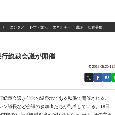
IT
エンタメ
科学・文化
エネルギー
書評
投稿募集
銀行総裁会議が開催
2016.05.20 11:
央銀行総裁会議が仙台の温泉地である秋保で開催される。
エレン議長など会議の参加者たちが到着している。18日
のFRBの利上げ観測を強めた格好となったが、その主役