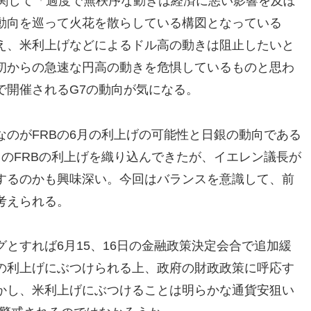
に関して「過度で無秩序な動きは経済に悪い影響を及ぼ
動向を巡って火花を散らしている構図となっている
え、米利上げなどによるドル高の動きは阻止したいと
初からの急速な円高の動きを危惧しているものと思わ
で開催されるG7の動向が気になる。
のがFRBの6月の利上げの可能性と日銀の動向である
のFRBの利上げを織り込んできたが、イエレン議長が
するのかも興味深い。今回はバランスを意識して、前
考えられる。
とすれば6月15、16日の金融政策決定会合で追加緩
Bの利上げにぶつけられる上、政府の財政政策に呼応す
かし、米利上げにぶつけることは明らかな通貨安狙い