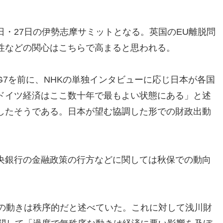
6日・27日の伊勢志摩サミットとなる。英国のEU離脱問
性などの関心はこちらで高まると思われる。
7を前に、NHKの単独インタビューに応じ日本が各国
ドイツ経済はここ数十年で最もよい状態にある」と述
したそうである。日本が望む協調した形での財政出動
央銀行の金融政策の行方などに関しては秋保での動向
円の動きは秩序的だと述べていた。これに対して浅川財