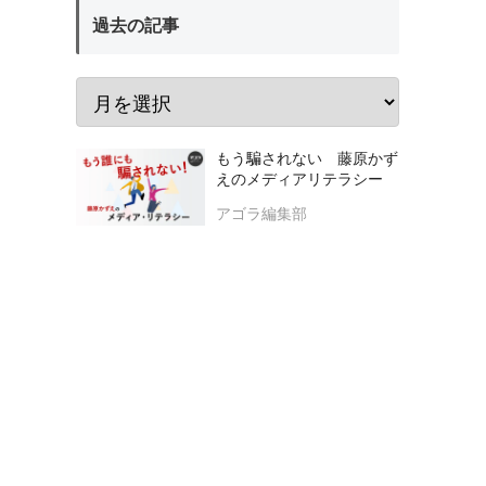
過去の記事
もう騙されない 藤原かず
えのメディアリテラシー
アゴラ編集部