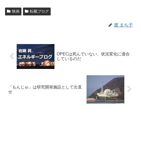
映画
転載ブログ
渡 まち子
OPECは死んでいない、状況変化に適合
しているのだ
「もんじゅ」は研究開発施設として出直
せ