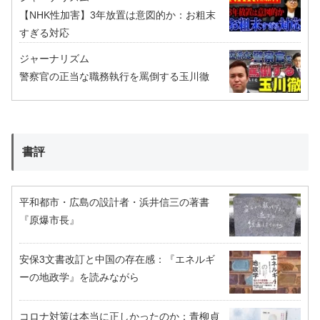
【NHK性加害】3年放置は意図的か：お粗末
すぎる対応
ジャーナリズム
警察官の正当な職務執行を罵倒する玉川徹
書評
平和都市・広島の設計者・浜井信三の著書
『原爆市長』
安保3文書改訂と中国の存在感：『エネルギ
ーの地政学』を読みながら
コロナ対策は本当に正しかったのか：青柳貞