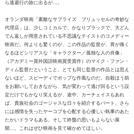
ら逃避行の旅に出るが…。
オランダ映画「素敵なサプライズ ブリュッセルの奇妙な
代理店」は、少しコミカルで、かなりブラックで、大どん
でん返しが用意されている不思議なテイストのコメディー
映画だ。何よりも驚くのが、この作品の監督が、胃が痛く
なるほどシリアスな「キャラクター／孤独な人の肖像」
（アカデミー賞外国語映画賞受賞作）のマイク・ファン・
ディム監督だということ。とても同じ監督の作品とは思え
ないほど、スピーディでポップな作風なのだ。自殺ほう助
をお願いしておきながら、気が変わって逃げ回るという設
定だけでもかなり笑えるが、途中、カーチェイスもあれ
ば、貴族社会のゴージャスな日々を紹介するパート、さら
には感情を失ったヤーコプを心配する心優しい執事のあた
たかいドラマもある。そして終盤の思いもよらない展
開…。これはぜひ映画を見て確かめてほしい。