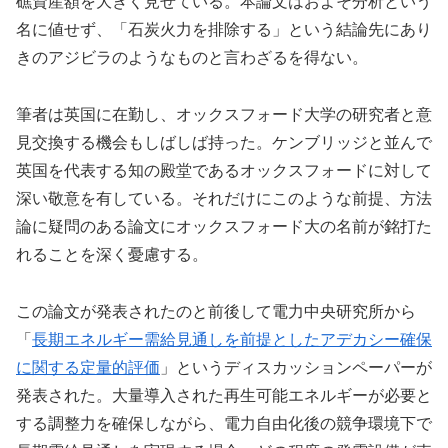
礁資産額を大きく見せている。本論文はおよそ分析という
名に値せず、「石炭火力を排除する」という結論先にあり
きのアジビラのようなものと言わざるを得ない。
筆者は英国に在勤し、オックスフォード大学の研究者と意
見交換する機会もしばしば持った。ケンブリッジと並んで
英国を代表する知の殿堂であるオックスフォードに対して
深い敬意を有している。それだけにこのような前提、方法
論に疑問のある論文にオックスフォード大の名前が銘打た
れることを深く憂慮する。
この論文が発表されたのと前後して電力中央研究所から
「
長期エネルギー需給見通しを前提としたアデカシー確保
に関する定量的評価
」というディスカッションペーパーが
発表された。大量導入された再生可能エネルギーが必要と
する調整力を確保しながら、電力自由化後の競争環境下で