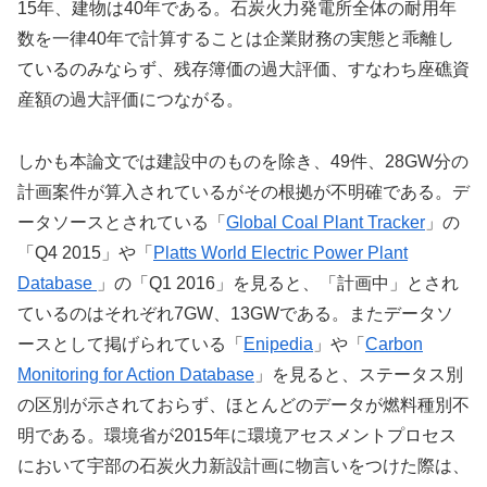
15年、建物は40年である。石炭火力発電所全体の耐用年
数を一律40年で計算することは企業財務の実態と乖離し
ているのみならず、残存簿価の過大評価、すなわち座礁資
産額の過大評価につながる。
しかも本論文では建設中のものを除き、49件、28GW分の
計画案件が算入されているがその根拠が不明確である。デ
ータソースとされている「
Global Coal Plant Tracker
」の
「Q4 2015」や「
Platts World Electric Power Plant
Database
」の「Q1 2016」を見ると、「計画中」とされ
ているのはそれぞれ7GW、13GWである。またデータソ
ースとして掲げられている「
Enipedia
」や「
Carbon
Monitoring for Action Database
」を見ると、ステータス別
の区別が示されておらず、ほとんどのデータが燃料種別不
明である。環境省が2015年に環境アセスメントプロセス
において宇部の石炭火力新設計画に物言いをつけた際は、