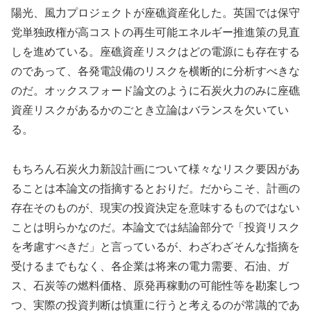
陽光、風力プロジェクトが座礁資産化した。英国では保守
党単独政権が高コストの再生可能エネルギー推進策の見直
しを進めている。座礁資産リスクはどの電源にも存在する
のであって、各発電設備のリスクを横断的に分析すべきな
のだ。オックスフォード論文のように石炭火力のみに座礁
資産リスクがあるかのごとき立論はバランスを欠いてい
る。
もちろん石炭火力新設計画について様々なリスク要因があ
ることは本論文の指摘するとおりだ。だからこそ、計画の
存在そのものが、現実の投資決定を意味するものではない
ことは明らかなのだ。本論文では結論部分で「投資リスク
を考慮すべきだ」と言っているが、わざわざそんな指摘を
受けるまでもなく、各企業は将来の電力需要、石油、ガ
ス、石炭等の燃料価格、原発再稼動の可能性等を勘案しつ
つ、実際の投資判断は慎重に行うと考えるのが常識的であ