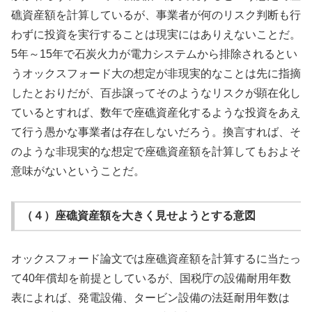
礁資産額を計算しているが、事業者が何のリスク判断も行
わずに投資を実行することは現実にはありえないことだ。
5年～15年で石炭火力が電力システムから排除されるとい
うオックスフォード大の想定が非現実的なことは先に指摘
したとおりだが、百歩譲ってそのようなリスクが顕在化し
ているとすれば、数年で座礁資産化するような投資をあえ
て行う愚かな事業者は存在しないだろう。換言すれば、そ
のような非現実的な想定で座礁資産額を計算してもおよそ
意味がないということだ。
（４）座礁資産額を大きく見せようとする意図
オックスフォード論文では座礁資産額を計算するに当たっ
て40年償却を前提としているが、国税庁の設備耐用年数
表によれば、発電設備、タービン設備の法廷耐用年数は