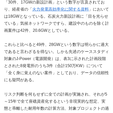
「30件、17GWの新設計画」という数字が言及されてお
り、経産省の「
火力発電高効率化に関する資料
」において
は18GWとなっている。石炭火力新設計画に「目を光らせ
ている」気候ネットワークですら、建設中のものを除く計
画案件は42件、20.6GWとしている。
これらと比べると49件、28GWという数字は明らかに過大
であると言わざるを得ない。しかも先述のケーススタディ
対象のJ-Power（電源開発）は、表3に示された計画段階
とされた8発電所のうち3件（合計150万KW）について
「全く身に覚えのない案件」としており、データの信頼性
にも疑問がある。
リスク判断を何もせずに全ての計画が実施され、それが5
～15年で全て座礁資産化するという非現実的な想定、実
態と乖離した耐用年数の計算方法、対象プロジェクトの過