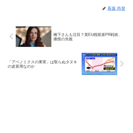
長坂 尚登
橋下さんも注目？英EU残留派PR戦術、
痛恨の失敗
「アベノミクスの果実」は取らぬタヌキ
の皮算用なのか