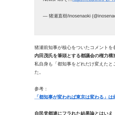
— 猪瀬直樹/inosenaoki (@inosena
猪瀬前知事が核心をついたコメントを各
内田茂氏を筆頭とする都議会の権力構
私自身も「都知事をどれだけ変えたと
た。
参考：
「都知事が変われば東京は変わる」は
自民党都連にフラれた結果論とはいえ（ﾎ