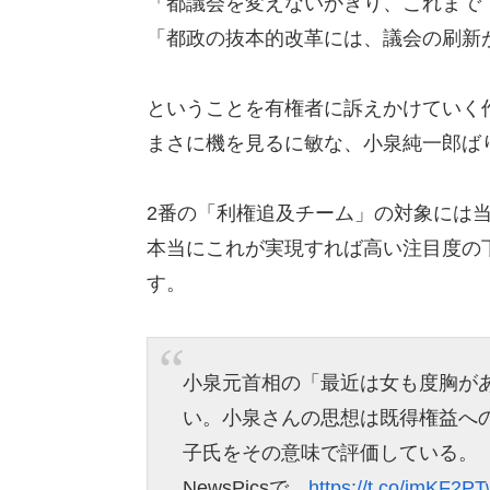
「都議会を変えないかぎり、これまで
「都政の抜本的改革には、議会の刷新
ということを有権者に訴えかけていく
まさに機を見るに敏な、小泉純一郎ば
2番の「利権追及チーム」の対象には
本当にこれが実現すれば高い注目度の
す。
小泉元首相の「最近は女も度胸が
い。小泉さんの思想は既得権益へ
子氏をその意味で評価している。
NewsPicsで…
https://t.co/imKF2PT