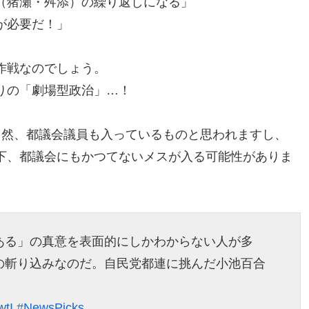
（猪瀬・舛添）の繰り返しになる」
が必要だ！」
作戦なのでしょう。
りの「劇場型政治」…！
当然、都議会議員も入っているものと思われますし、
下、都議会にもかつてないメスが入る可能性がありま
ある」の真意を表面的にしかわからない人が多
の斬り込みなのだ。自民党都連に挑んだ小池百合
wtI
#NewsPicks