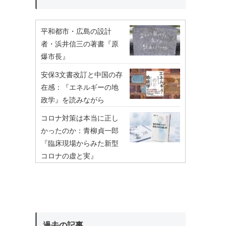
平和都市・広島の設計
者・浜井信三の著書『原
爆市長』
安保3文書改訂と中国の存
在感：『エネルギーの地
政学』を読みながら
コロナ対策は本当に正し
かったのか：青柳貞一郎
『臨床現場からみた新型
コロナの虚と実』
過去の記事