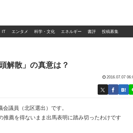
IT
エンタメ
科学・文化
エネルギー
書評
投稿募集
頭解散」の真意は？
2016.07.07 06:
議会議員（北区選出）です。
連の推薦を得ないまま出馬表明に踏み切ったわけです