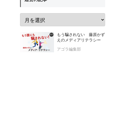
もう騙されない 藤原かず
えのメディアリテラシー
アゴラ編集部