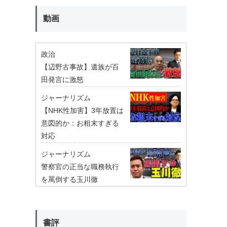
動画
政治
【辺野古事故】遺族が百
田発言に激怒
ジャーナリズム
【NHK性加害】3年放置は
意図的か：お粗末すぎる
対応
ジャーナリズム
警察官の正当な職務執行
を罵倒する玉川徹
書評