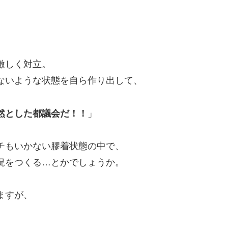
」
激しく対立。
ないような状態を自ら作り出して、
然とした都議会だ！！
」
チもいかない膠着状態の中で、
況をつくる…とかでしょうか。
ますが、