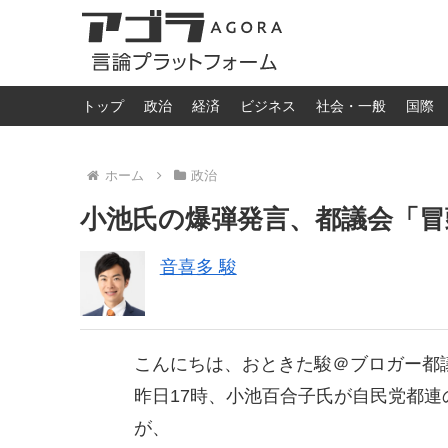
トップ
政治
経済
ビジネス
社会・一般
国際
ホーム
政治
小池氏の爆弾発言、都議会「冒
音喜多 駿
こんにちは、おときた駿＠ブロガー都
昨日17時、小池百合子氏が自民党都
が、