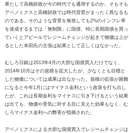
果たして高橋財政が今の時代でも通用するのか。そもそも
アベノミクスと高橋財政では時代背景がまったく異なるも
のである。そのような背景を無視しても2%のインフレ率
を達成するまでは「無制限」に国債、特に長期国債を買っ
ていくとアピールでレジームチェンジが起きて物価は上が
るとした本田氏の主張は結果として正しくはなかった。
むしろ日銀は2013年4月の大胆な国債買入だけでなく、
2014年10月はその規模を拡大したが、少なくとも目標と
した物価については成果は出なかった。規模の拡張が困難
になると今年1月にはマイナス金利という政策を打ち出し
たが、これは長期金利をマイナスに引き下げるという結果
は出ても、物価や景気に対する目に見えた効果もなく、む
しろマイナス金利への弊害が指摘された。
アベノミクスによる大胆な国債買入でレジームチェンジは