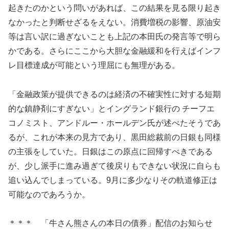
起きたのかという問いがあれば、この結果を見る限り起き
なかったと判断せざるをえない。消費増税の影響、原油安
等は言い訳に過ぎないことも上記の本田氏の発言等で明ら
かである。さらにここから大胆な金融緩和を行えばインフ
レ目標達成が可能という理屈にも無理がある。
「金融政策が提供できるのは経済の不確実性に対する短期
的な鎮静剤にすぎない」とイングランド銀行の チーフエ
コノミスト、アンドルー・ホールデン氏が述べたそうであ
るが、これが本来の見方であり、黒田総裁前の日銀も同様
の主張をしていた。日銀はこの原点に回帰すべきである
が、少し派手に進み過ぎて後戻りもできない状況に自らも
追い込んでしまっている。9月に多少なりその軌道修正は
可能なのであろうか。
＊＊＊ 「牛さん熊さんの本日の債券」配信のお知らせ