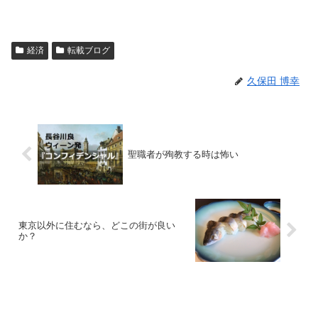
経済
転載ブログ
久保田 博幸
聖職者が殉教する時は怖い
東京以外に住むなら、どこの街が良い
か？