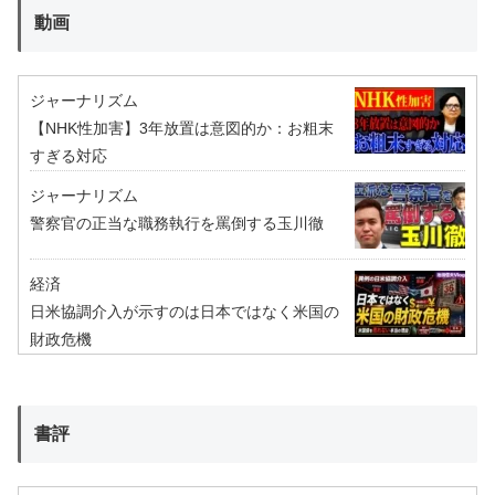
動画
ジャーナリズム
【NHK性加害】3年放置は意図的か：お粗末
すぎる対応
ジャーナリズム
警察官の正当な職務執行を罵倒する玉川徹
経済
日米協調介入が示すのは日本ではなく米国の
財政危機
書評