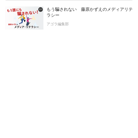
もう騙されない 藤原かずえのメディアリテ
ラシー
アゴラ編集部