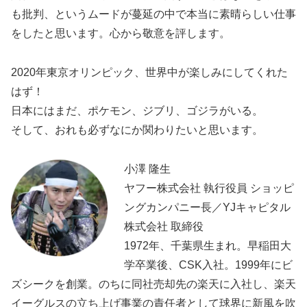
も批判、というムードが蔓延の中で本当に素晴らしい仕事
をしたと思います。心から敬意を評します。
2020年東京オリンピック、世界中が楽しみにしてくれた
はず！
日本にはまだ、ポケモン、ジブリ、ゴジラがいる。
そして、おれも必ずなにか関わりたいと思います。
小澤 隆生
ヤフー株式会社 執行役員 ショッピ
ングカンパニー長／YJキャピタル
株式会社 取締役
1972年、千葉県生まれ。早稲田大
学卒業後、CSK入社。1999年にビ
ズシークを創業。のちに同社売却先の楽天に入社し、楽天
イーグルスの立ち上げ事業の責任者として球界に新風を吹