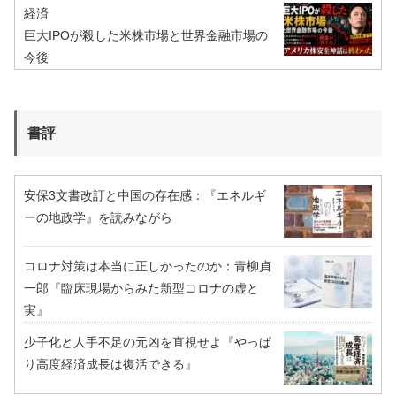
経済
巨大IPOが殺した米株市場と世界金融市場の
今後
書評
安保3文書改訂と中国の存在感：『エネルギ
ーの地政学』を読みながら
コロナ対策は本当に正しかったのか：青柳貞
一郎『臨床現場からみた新型コロナの虚と
実』
少子化と人手不足の元凶を直視せよ『やっぱ
り高度経済成長は復活できる』