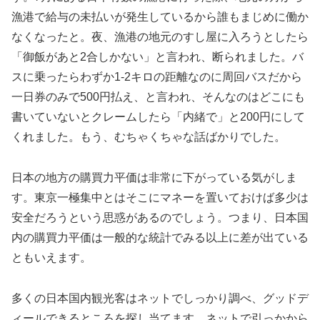
漁港で給与の未払いが発生しているから誰もまじめに働か
なくなったと。夜、漁港の地元のすし屋に入ろうとしたら
「御飯があと2合しかない」と言われ、断られました。バ
スに乗ったらわずか1-2キロの距離なのに周回バスだから
一日券のみで500円払え、と言われ、そんなのはどこにも
書いていないとクレームしたら「内緒で」と200円にして
くれました。もう、むちゃくちゃな話ばかりでした。
日本の地方の購買力平価は非常に下がっている気がしま
す。東京一極集中とはそこにマネーを置いておけば多少は
安全だろうという思惑があるのでしょう。つまり、日本国
内の購買力平価は一般的な統計でみる以上に差が出ている
ともいえます。
多くの日本国内観光客はネットでしっかり調べ、グッドデ
ィールできるところを探し当てます。ネットで引っかから