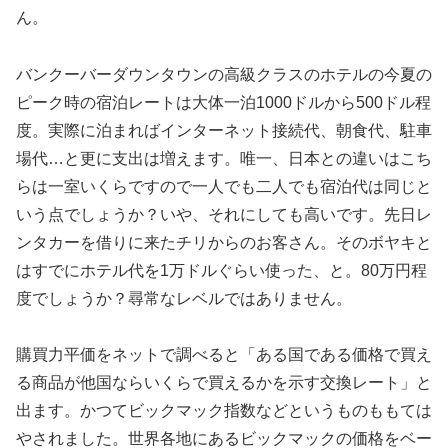
ん。
バンクーバーダウンタウンの高級クラスのホテルの今夏の
ピーク時の宿泊レートは大体一泊1000ドルから500ドル程
度。実際に泊まればインターネット接続代、朝食代、駐車
場代…と更に支出は増えます。唯一、日本との違いはこち
らは一室いくらですので一人でも二人でも宿泊代は同じと
いう点でしょうか？いや、それにしても高いです。先日レ
ンタカーを借りに来たチリからのお客さん。そのボヤキと
はすでにホテル代を1万ドルぐらい使った、と。80万円程
度でしょうか？尋常なレベルではありません。
購買力平価をネットで調べると「ある国である価格で買え
る商品が他国ならいくらで買えるかを示す交換レート」と
出ます。かつてビックマック指数などというものももては
やされました。世界各地にあるビックマックの価格をベー