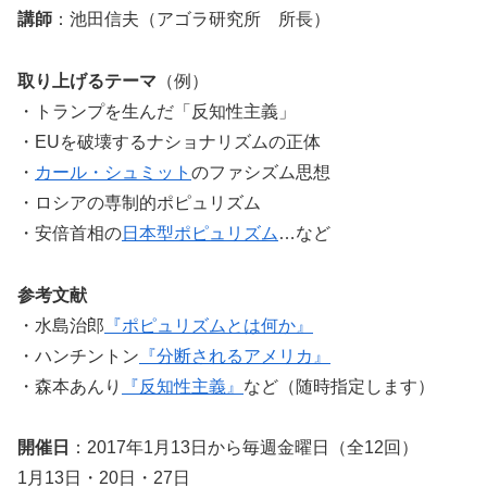
講師
：池田信夫（アゴラ研究所 所長）
取り上げるテーマ
（例）
・トランプを生んだ「反知性主義」
・EUを破壊するナショナリズムの正体
・
カール・シュミット
のファシズム思想
・ロシアの専制的ポピュリズム
・安倍首相の
日本型ポピュリズム
…など
参考文献
・水島治郎
『ポピュリズムとは何か』
・ハンチントン
『分断されるアメリカ』
・森本あんり
『反知性主義』
など（随時指定します）
開催日
：2017年1月13日から毎週金曜日（全12回）
1月13日・20日・27日