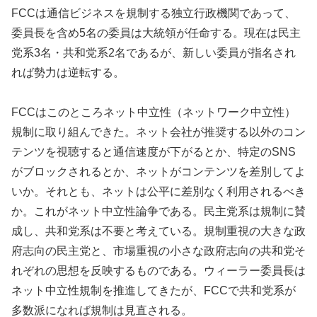
FCCは通信ビジネスを規制する独立行政機関であって、
委員長を含め5名の委員は大統領が任命する。現在は民主
党系3名・共和党系2名であるが、新しい委員が指名され
れば勢力は逆転する。
FCCはこのところネット中立性（ネットワーク中立性）
規制に取り組んできた。ネット会社が推奨する以外のコン
テンツを視聴すると通信速度が下がるとか、特定のSNS
がブロックされるとか、ネットがコンテンツを差別してよ
いか。それとも、ネットは公平に差別なく利用されるべき
か。これがネット中立性論争である。民主党系は規制に賛
成し、共和党系は不要と考えている。規制重視の大きな政
府志向の民主党と、市場重視の小さな政府志向の共和党そ
れぞれの思想を反映するものである。ウィーラー委員長は
ネット中立性規制を推進してきたが、FCCで共和党系が
多数派になれば規制は見直される。