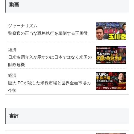
動画
ジャーナリズム
警察官の正当な職務執行を罵倒する玉川徹
経済
日米協調介入が示すのは日本ではなく米国の
財政危機
経済
巨大IPOが殺した米株市場と世界金融市場の
今後
書評