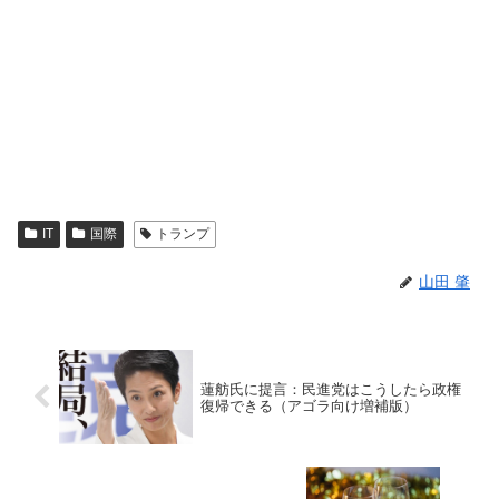
IT
国際
トランプ
山田 肇
蓮舫氏に提言：民進党はこうしたら政権
復帰できる（アゴラ向け増補版）