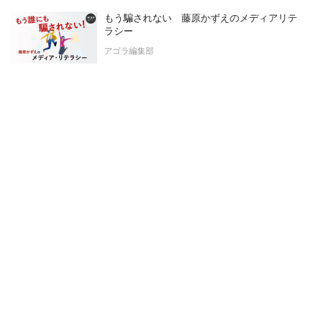
もう騙されない 藤原かずえのメディアリテ
ラシー
アゴラ編集部