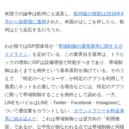
米国での論争は欧州にも波及し、
欧州版の規制は2016年4
月から加盟国に適用
された。米国がはしごを外したら、欧
州はどう反応するだろうか。
わが国ではISP団体等が「
帯域制御の運用基準に関するガ
イドライン
」を定めている。この業界自主基準は、トラヒ
ックの増加にISPは設備増強で対処すべきであり、帯域制
御はあくまでも例外という基本原則を掲げている。そのう
えで、「特定のヘビーユーザ」が特定のアプリを利用して
過度にネットを占拠している場合などには、特定のアプリ
に限って帯域制御することを例外として認める。一方、
LINEモバイルはLINE・Twitter・Facebook・Instagramに
ついて通信量をカウントしない、
カウントフリーを料金体
系に組み込んだ
。これは帯域制御とは逆方向の「利用推
奨」であるが、公平性が損なわれる点では帯域制御と同様