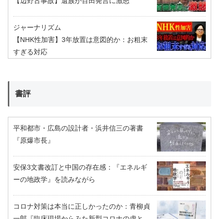
【辺野古事故】遺族が百田発言に激怒
ジャーナリズム
【NHK性加害】3年放置は意図的か：お粗末
すぎる対応
書評
平和都市・広島の設計者・浜井信三の著書
『原爆市長』
安保3文書改訂と中国の存在感：『エネルギ
ーの地政学』を読みながら
コロナ対策は本当に正しかったのか：青柳貞
一郎『臨床現場からみた新型コロナの虚と