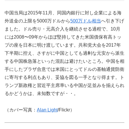
中国当局は2015年11月、同国内銀行に対し企業による海
外送金の上限を5000万ドルから
500万ドル相当
へ引き下げ
ました。ドル売り・元高介入を継続させる過程で、10月
には2008〜09年からほぼ堅持してきた米国債保有高トッ
プの座を日本に明け渡しています。共和党大会を2017年
下半期に控え、さすがに中国としても過剰な元安から派生
する中国株急落といった混乱は避けたいところ。中国を相
手にしたプラザ合意では米国にとってドルの基軸通貨防衛
に寄与する利点もあり、妥協を図る一手となり得ます。ト
ランプ新政権と習近平主席率いる中国が足並みを揃えられ
るかどうかは、未知数ですが・・。
（カバー写真：
Alan Light
/Flickr）