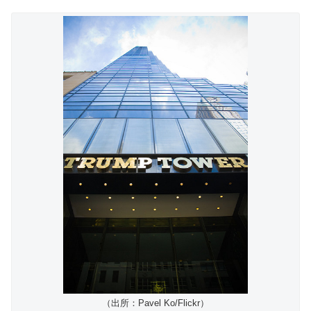
（出所：Pavel Ko/Flickr）