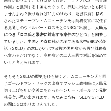
作国」と批判する中国をめぐって、行動に出ないとも限り
ませんよね？振り返れば11月の終わり、財務長官に指名
されたスティーブン・ムニューチン氏は商務長官に就任す
る見通しのウィルバー・ロス氏とCNBCに出演し、
人民元
につき「ロス氏と緊密に対応する案件のひとつ」と回答
し
ていました。中国との直接対話の場である米中戦略経済対
話（S&ED）の窓口がオバマ政権の国務省から再び財務省
へ変わるだけでなく、商務省との二人三脚で対話を深めて
いくと考えられます。
そもそもS&EDの歴史をひも解くと、ムニューチン氏と同
じゴールドマン・サックス出身でブッシュ政権時に人民元
切り上げを狙い交渉にあたったヘンリー・ポールソン元財
務長官が思い出されます。ちなみに当時、SEDでSとED
の間に＆はありませんでした。