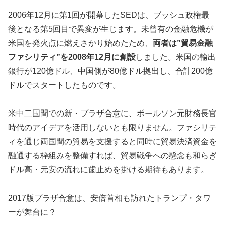
2006年12月に第1回が開幕したSEDは、ブッシュ政権最
後となる第5回目で異変が生じます。未曾有の金融危機が
米国を発火点に燃えさかり始めたため、
両者は”貿易金融
ファシリティ”を2008年12月に創設
しました。米国の輸出
銀行が120億ドル、中国側が80億ドル拠出し、合計200億
ドルでスタートしたものです。
米中二国間での新・プラザ合意に、ポールソン元財務長官
時代のアイデアを活用しないとも限りません。ファシリテ
ィを通じ両国間の貿易を支援すると同時に貿易決済資金を
融通する枠組みを整備すれば、貿易戦争への懸念も和らぎ
ドル高・元安の流れに歯止めを掛ける期待もあります。
2017版プラザ合意は、安倍首相も訪れたトランプ・タワ
ーが舞台に？