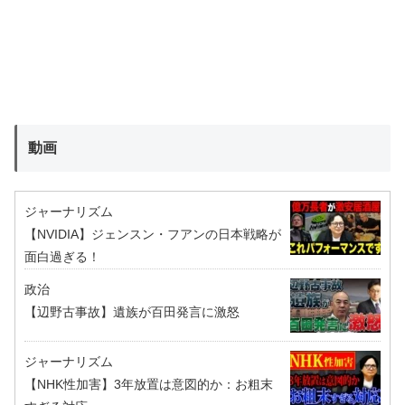
動画
ジャーナリズム
【NVIDIA】ジェンスン・フアンの日本戦略が
面白過ぎる！
政治
【辺野古事故】遺族が百田発言に激怒
ジャーナリズム
【NHK性加害】3年放置は意図的か：お粗末