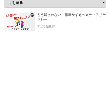
もう騙されない 藤原かずえのメディアリテ
ラシー
アゴラ編集部