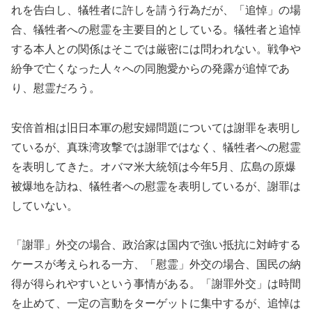
れを告白し、犠牲者に許しを請う行為だが、「追悼」の場
合、犠牲者への慰霊を主要目的としている。犠牲者と追悼
する本人との関係はそこでは厳密には問われない。戦争や
紛争で亡くなった人々への同胞愛からの発露が追悼であ
り、慰霊だろう。
安倍首相は旧日本軍の慰安婦問題については謝罪を表明し
ているが、真珠湾攻撃では謝罪ではなく、犠牲者への慰霊
を表明してきた。オバマ米大統領は今年5月、広島の原爆
被爆地を訪ね、犠牲者への慰霊を表明しているが、謝罪は
していない。
「謝罪」外交の場合、政治家は国内で強い抵抗に対峙する
ケースが考えられる一方、「慰霊」外交の場合、国民の納
得が得られやすいという事情がある。「謝罪外交」は時間
を止めて、一定の言動をターゲットに集中するが、追悼は