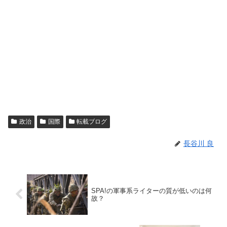
政治
国際
転載ブログ
長谷川 良
SPA!の軍事系ライターの質が低いのは何
故？