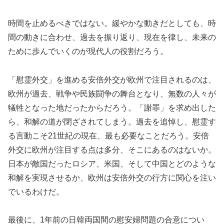
時間を止めるべきではない。緩やかな動きだとしても、時
間の動きに合わせ、過去を振り返り、現在を律し、未来の
ために歩んでいくのが現代人の役割だろう。
「慰霊外交」を進める安倍外交が欧州で注目されるのは、
欧州が過去、戦争や民族闘争の舞台となり、無数の人々が
犠牲となった地だったからだろう。「謝罪」を求め出した
ら、和解の道が閉ざされてしまう。過去を追悼し、慰霊す
る言動こそ21世紀の現在、最も必要なことだろう。安倍
外交に欧州が注目する点は多分、そこにあるのはないか。
日本が敵国だったロシア、米国、そして中国とどのような
和解を実現させるか、欧州は安倍外交の行方に関心を注い
でいるわけだ。
最後に、1年前の日韓両国間の慰安婦問題の合意につい