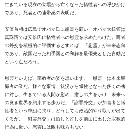
生きている現在の立場から亡くなった犠牲者への呼びかけ
であり、死者との連帯感の表明だ。
安倍首相は広島でオバマ氏に慰霊を願い、オバマ大統領は
真珠湾では安倍氏に犠牲者への慰霊を求めたわけだ。両者
の外交を積極的に評価するとすれば、「慰霊」が未来志向
であり、敵国だった相手国との和解を最優先とした言動だ
という点だろう。
慰霊といえば、宗教者の姿を思い出す。「慰霊」は本来聖
職者の業だ。様々な事情、状況から犠牲となった多くの魂
に対し、生きている人間が慰め、癒しの声をかけ、未来へ
の良き世界を約束する歩みだ。「謝罪外交」が加害者と犠
牲者という枠組に拘り、どうしても政治的やり取りが出て
くるが、「慰霊外交」は癒しと許しを前面に出した宗教的
行為に近い。慰霊には敵も味方もない。