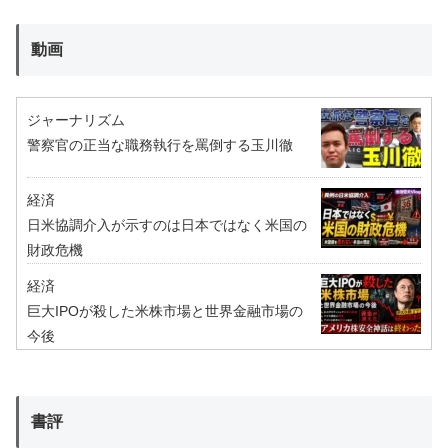
動画
ジャーナリズム
警察官の正当な職務執行を罵倒する玉川徹
経済
日米協調介入が示すのは日本ではなく米国の
財政危機
経済
巨大IPOが殺した米株市場と世界金融市場の
今後
書評