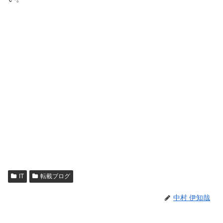
IT
転載ブログ
中村 伊知哉