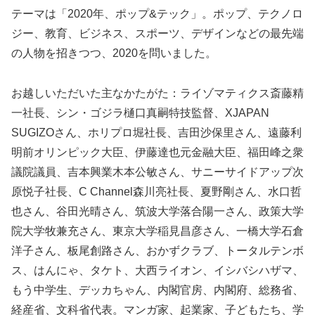
テーマは「2020年、ポップ&テック」。ポップ、テクノロ
ジー、教育、ビジネス、スポーツ、デザインなどの最先端
の人物を招きつつ、2020を問いました。
お越しいただいた主なかたがた：ライゾマティクス斎藤精
一社長、シン・ゴジラ樋口真嗣特技監督、XJAPAN
SUGIZOさん、ホリプロ堀社長、吉田沙保里さん、遠藤利
明前オリンピック大臣、伊藤達也元金融大臣、福田峰之衆
議院議員、吉本興業木本公敏さん、サニーサイドアップ次
原悦子社長、C Channel森川亮社長、夏野剛さん、水口哲
也さん、谷田光晴さん、筑波大学落合陽一さん、政策大学
院大学牧兼充さん、東京大学稲見昌彦さん、一橋大学石倉
洋子さん、板尾創路さん、おかずクラブ、トータルテンボ
ス、はんにゃ、タケト、大西ライオン、イシバシハザマ、
もう中学生、デッカちゃん、内閣官房、内閣府、総務省、
経産省、文科省代表。マンガ家、起業家、子どもたち、学