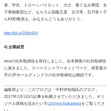
者、学生、ドローンパイロット、力士、着ぐるみ軍団、女
子着物集団など。もちろん稲蔭正彦、古川享、石戸奈々子
らKMD教員も。みなさんどうもありがとう。
http://bit.ly/2i9AsRV
4)
企業経営
mixiの社外取締役を辞任しました。吉本興業の社外取締役
に就きました。スペースシャワーネットワーク、保育最大
手のJPホールディングスの社外取締役は継続です。
編集部より：このブログは「中村伊知哉氏のブログ」
2017年1月1日の記事を転載させていただきました。オリ
ジナル原稿を読みたい方は
Ichiya Nakamura
をご覧くださ
い。