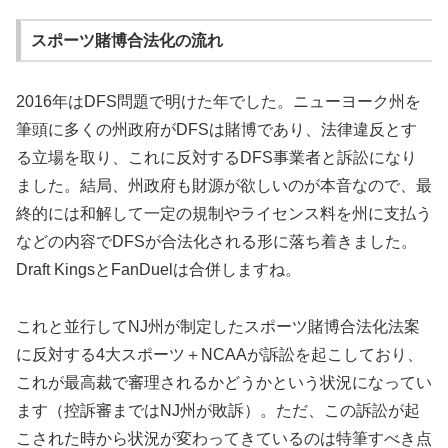
スポーツ賭博合法化の流れ
2016年はDFS問題で明けた年でした。ニューヨーク州を
筆頭に多くの州政府がDFSは賭博であり、法律違反とす
る立場を取り、これに反対するDFS事業者と訴訟になり
ました。結局、州政府も財源が欲しいのが本音なので、最
終的には和解して一定の規制やライセンス料を州に支払う
などの内容でDFSが合法化される形に落ち着きました。
Draft KingsとFanDuelは合併しますね。
これと並行してNJ州が制定したスポーツ賭博合法化法案
に反対する4大スポーツ＋NCAAが訴訟を起こしており、
これが最高裁で審理されるかどうかという状況になってい
ます（控訴審まではNJ州が敗訴）。ただ、この訴訟が起
こされた時から状況が変わってきているのは特筆すべき点