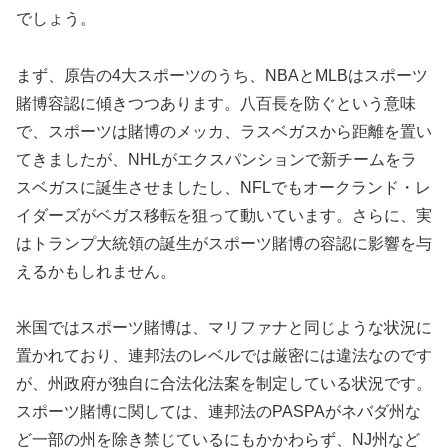
でしょう。
まず、原告の4大スポーツのうち、NBAとMLBはスポーツ
賭博容認に傾きつつあります。八百長を防ぐという意味
で、スポーツは賭博のメッカ、ラスベガスから距離を置い
てきましたが、NHLがエクスパンションで新チームをラ
スベガスに誕生させましたし、NFLでもオークランド・レ
イダーズがベガス移転を狙って動いています。さらに、実
はトランプ大統領の誕生がスポーツ賭博の容認に影響を与
えるかもしれません。
米国ではスポーツ賭博は、マリファナと同じような状況に
置かれており、連邦法のレベルでは厳密には違法なのです
が、州政府が独自に合法化法案を制定している状況です。
スポーツ賭博に関しては、連邦法のPASPAがネバダ州な
ど一部の州を除き禁じているにもかかわらず、NJ州など