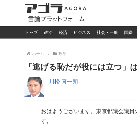
トップ
政治
経済
ビジネス
社会・一般
国際
ホーム
政治
「逃げる恥だが役には立つ」
川松 真一朗
おはようございます。東京都議会議員
す。