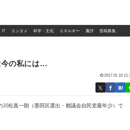
IT
エンタメ
科学・文化
エネルギー
書評
投稿募集
は今の私には…
2017.01.10 11:
の川松真一朗（墨田区選出・都議会自民党最年少）で