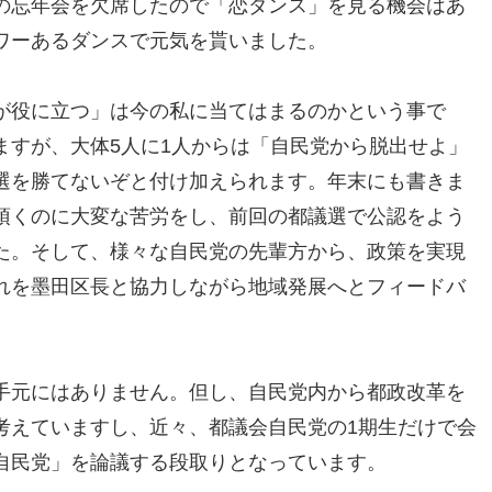
の忘年会を欠席したので「恋ダンス」を見る機会はあ
ワーあるダンスで元気を貰いました。
が役に立つ」は今の私に当てはまるのかという事で
ますが、大体5人に1人からは「自民党から脱出せよ」
選を勝てないぞと付け加えられます。年末にも書きま
頂くのに大変な苦労をし、前回の都議選で公認をよう
た。そして、様々な自民党の先輩方から、政策を実現
れを墨田区長と協力しながら地域発展へとフィードバ
手元にはありません。但し、自民党内から都政改革を
考えていますし、近々、都議会自民党の1期生だけで会
自民党」を論議する段取りとなっています。