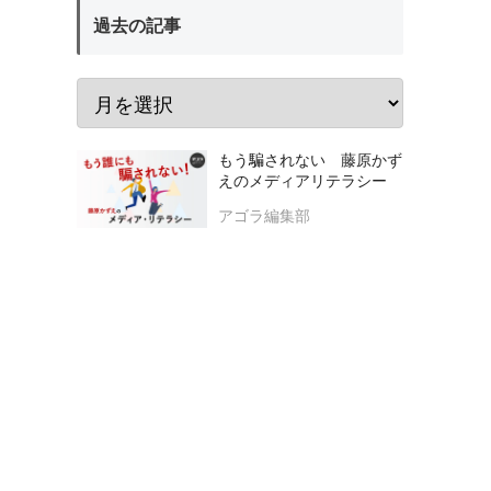
過去の記事
もう騙されない 藤原かず
えのメディアリテラシー
アゴラ編集部