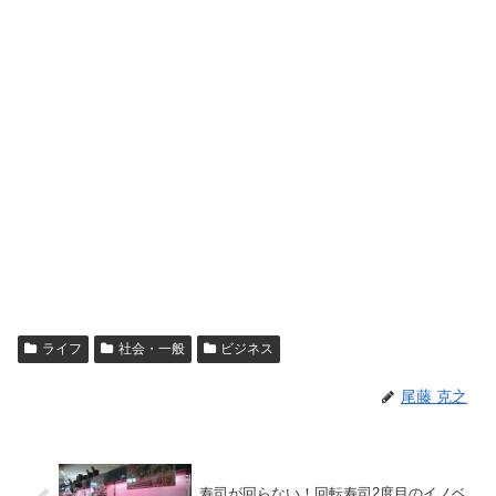
ライフ
社会・一般
ビジネス
尾藤 克之
寿司が回らない！回転寿司2度目のイノベ