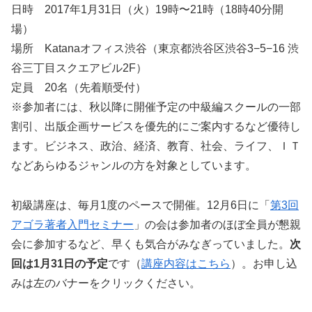
日時 2017年1月31日（火）19時〜21時（18時40分開
場）
場所 Katanaオフィス渋谷（東京都渋谷区渋谷3−5−16 渋
谷三丁目スクエアビル2F）
定員 20名（先着順受付）
※参加者には、秋以降に開催予定の中級編スクールの一部
割引、出版企画サービスを優先的にご案内するなど優待し
ます。ビジネス、政治、経済、教育、社会、ライフ、ＩＴ
などあらゆるジャンルの方を対象としています。
初級講座は、毎月1度のペースで開催。12月6日に「
第3回
アゴラ著者入門セミナー
」の会は参加者のほぼ全員が懇親
会に参加するなど、早くも気合がみなぎっていました。
次
回は1月31日の予定
です（
講座内容はこちら
）。お申し込
みは左のバナーをクリックください。