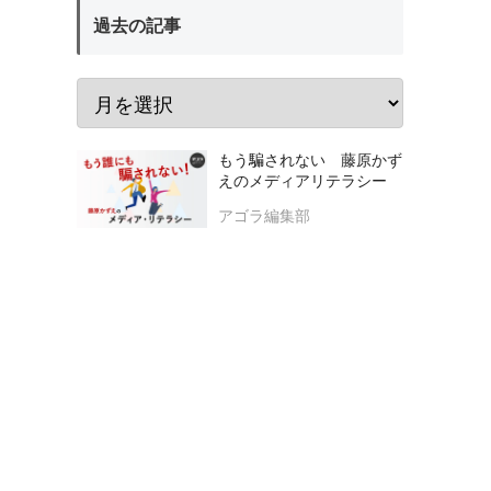
過去の記事
もう騙されない 藤原かず
えのメディアリテラシー
アゴラ編集部