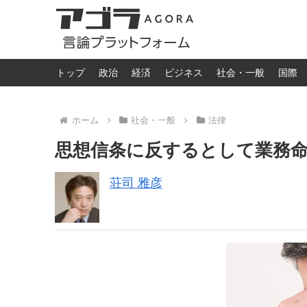
トップ
政治
経済
ビジネス
社会・一般
国際
ホーム
社会・一般
法律
思想信条に反するとして業務
荘司 雅彦