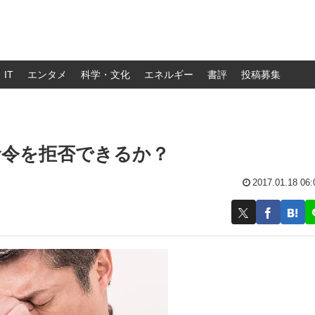
IT
エンタメ
科学・文化
エネルギー
書評
投稿募集
命令を拒否できるか？
2017.01.18 06: