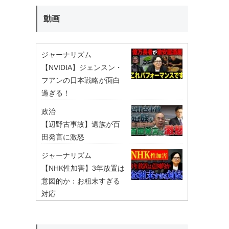
動画
ジャーナリズム
【NVIDIA】ジェンスン・
フアンの日本戦略が面白
過ぎる！
政治
【辺野古事故】遺族が百
田発言に激怒
ジャーナリズム
【NHK性加害】3年放置は
意図的か：お粗末すぎる
対応