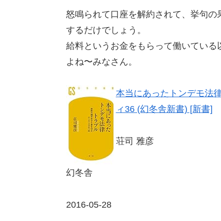
怒鳴られて口座を解約されて、挙句の
するだけでしょう。
給料というお金をもらって働いている
よね〜みなさん。
本当にあったトンデモ法律
ィ36 (幻冬舎新書) [新書]
荘司 雅彦
幻冬舎
2016-05-28