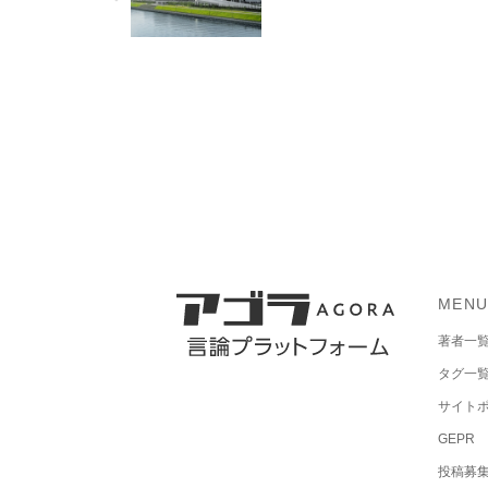
MEN
著者一
タグ一
サイト
GEPR
投稿募