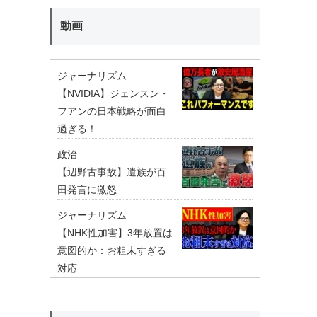
動画
ジャーナリズム
【NVIDIA】ジェンスン・
フアンの日本戦略が面白
過ぎる！
政治
【辺野古事故】遺族が百
田発言に激怒
ジャーナリズム
【NHK性加害】3年放置は
意図的か：お粗末すぎる
対応