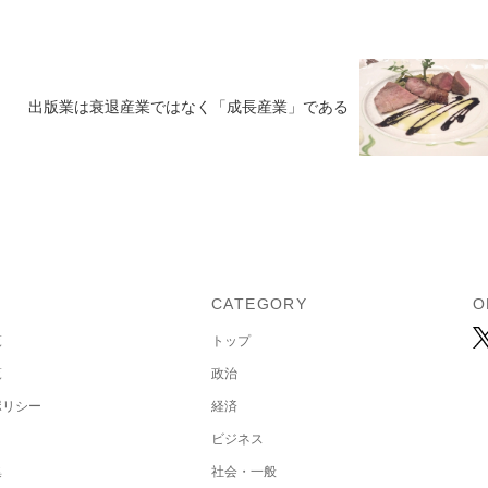
出版業は衰退産業ではなく「成長産業」である
U
CATEGORY
O
覧
トップ
覧
政治
ポリシー
経済
ビジネス
集
社会・一般