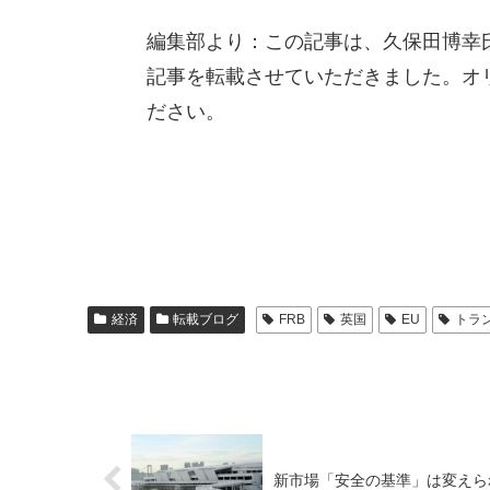
編集部より：この記事は、久保田博幸氏
記事を転載させていただきました。オ
ださい。
経済
転載ブログ
FRB
英国
EU
トラ
新市場「安全の基準」は変えら