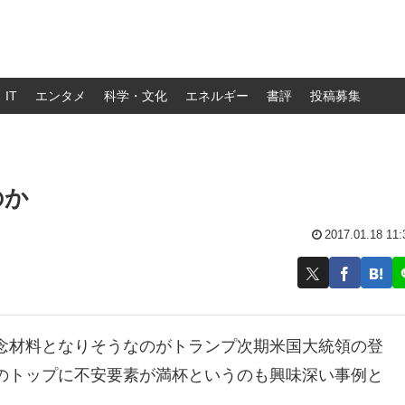
IT
エンタメ
科学・文化
エネルギー
書評
投稿募集
のか
2017.01.18 11:
念材料となりそうなのがトランプ次期米国大統領の登
のトップに不安要素が満杯というのも興味深い事例と