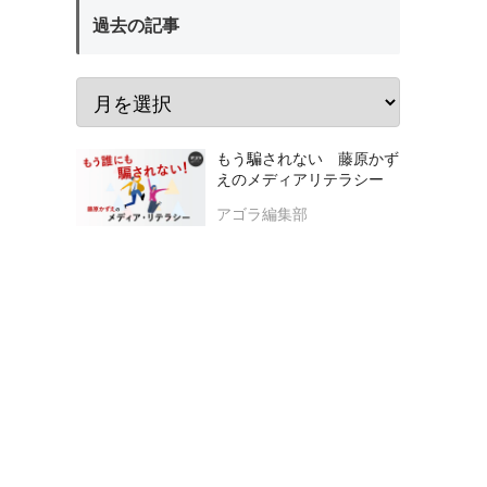
過去の記事
もう騙されない 藤原かず
えのメディアリテラシー
アゴラ編集部