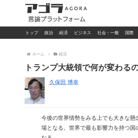
トップ
政治
経済
ビジネス
社会・一般
国際
ホーム
経済
トランプ大統領で何が変わる
久保田 博幸
今後の世界情勢をみる上でも大きな懸
場となる。世界で最も影響力を持つ国
なる。