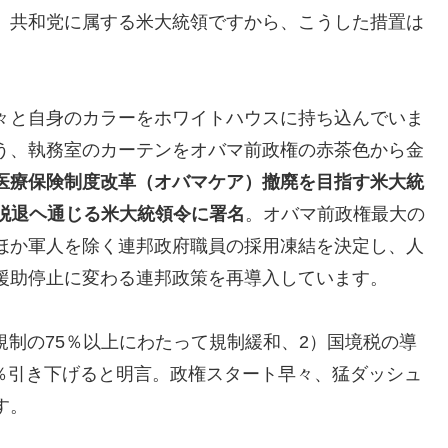
。共和党に属する米大統領ですから、こうした措置は
々と自身のカラーをホワイトハウスに持ち込んでいま
う、執務室のカーテンをオバマ前政権の赤茶色から金
医療保険制度改革（オバマケア）撤廃を目指す米大統
P脱退ヘ通じる米大統領令に署名
。オバマ前政権最大の
ほか軍人を除く連邦政府職員の採用凍結を決定し、人
援助停止に変わる連邦政策を再導入しています。
行規制の75％以上にわたって規制緩和、2）国境税の導
25％引き下げると明言。政権スタート早々、猛ダッシュ
す。