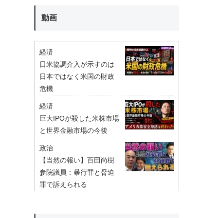
動画
経済
日米協調介入が示すのは
日本ではなく米国の財政
危機
経済
巨大IPOが殺した米株市場
と世界金融市場の今後
政治
【当然の報い】百田尚樹
参院議員：暴行罪と脅迫
罪で訴えられる