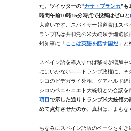
た。
ツイッターの”
カサ・ブランカ
”も
時間午前10時15分時点で投稿はゼロ
と
大違いです、スパイサー報道官はスペ
ランプ氏は共和党の米大統領予備選候
州知事に「
ここは英語を話す国だ
」と
スペイン語を導入すれば移民が増加中
にはいかない——トランプ政権に、その
シコのビデガライ外相、グアハルド経
シコのペニャニエト大統領との会談を
項目
で示した通りトランプ米大統領の
めて点灯させたのか
。真相は、まもな
ちなみにスペイン語版のページを引き継