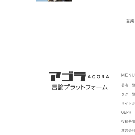
営業
MEN
著者一
タグ一
サイト
GEPR
投稿募
運営会