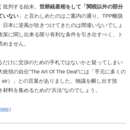
く批判する始末。
世耕経産相をして「関税以外の部分
ていない
」と言わしめたのはご案内の通り。TPP離脱
、日本に逆風が吹きつけてきたのは間違いないでしょ
政策に関し出来る限り有利な条件を引き出すべく、ト
否めません。
するだけに交渉のための手札ではないかと疑ってしまい
伝”The Art Of The Deal”には「手元に多くの
s in the air）」との言葉がありました。物議を醸し出す技
材料を集めるための”兵法”なのでしょう。
ives
）