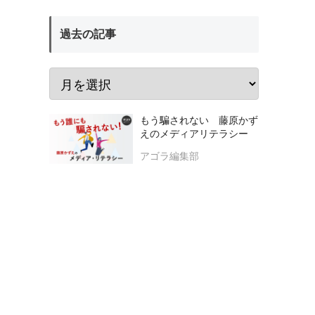
過去の記事
もう騙されない 藤原かず
えのメディアリテラシー
アゴラ編集部