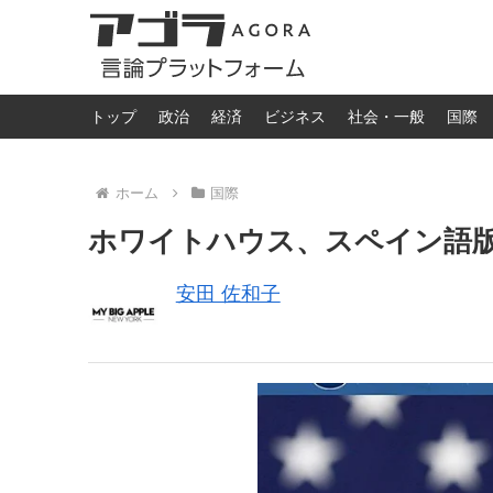
トップ
政治
経済
ビジネス
社会・一般
国際
ホーム
国際
ホワイトハウス、スペイン語
安田 佐和子