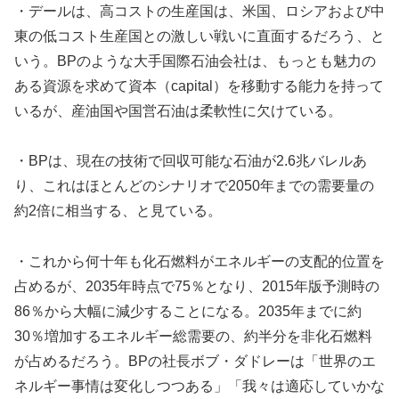
・デールは、高コストの生産国は、米国、ロシアおよび中
東の低コスト生産国との激しい戦いに直面するだろう、と
いう。BPのような大手国際石油会社は、もっとも魅力の
ある資源を求めて資本（capital）を移動する能力を持って
いるが、産油国や国営石油は柔軟性に欠けている。
・BPは、現在の技術で回収可能な石油が2.6兆バレルあ
り、これはほとんどのシナリオで2050年までの需要量の
約2倍に相当する、と見ている。
・これから何十年も化石燃料がエネルギーの支配的位置を
占めるが、2035年時点で75％となり、2015年版予測時の
86％から大幅に減少することになる。2035年までに約
30％増加するエネルギー総需要の、約半分を非化石燃料
が占めるだろう。BPの社長ボブ・ダドレーは「世界のエ
ネルギー事情は変化しつつある」「我々は適応していかな