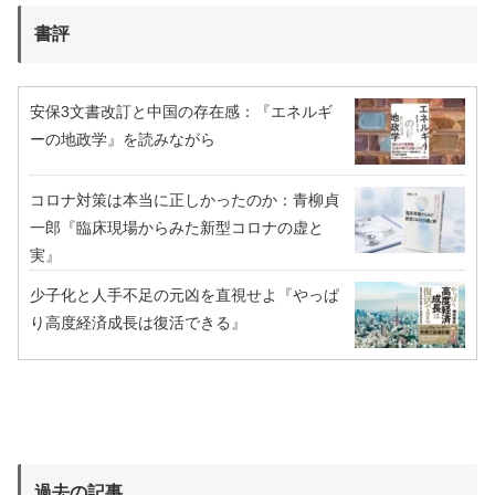
書評
安保3文書改訂と中国の存在感：『エネルギ
ーの地政学』を読みながら
コロナ対策は本当に正しかったのか：青柳貞
一郎『臨床現場からみた新型コロナの虚と
実』
少子化と人手不足の元凶を直視せよ『やっぱ
り高度経済成長は復活できる』
過去の記事