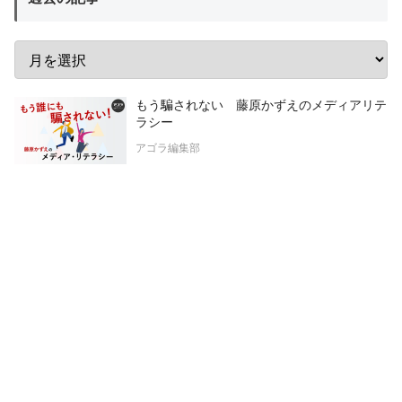
もう騙されない 藤原かずえのメディアリテ
ラシー
アゴラ編集部