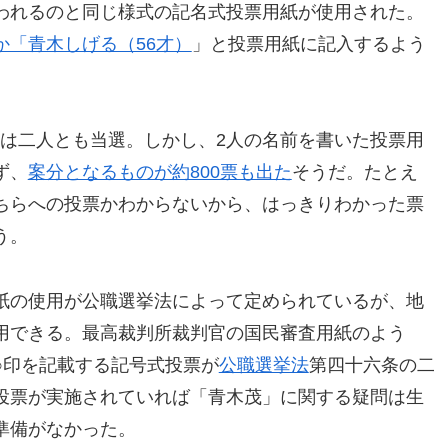
われるのと同じ様式の記名式投票用紙が使用された。
か「青木しげる（56才）
」と投票用紙に記入するよう
は二人とも当選。しかし、2人の名前を書いた投票用
ず、
案分となるものが約800票も出た
そうだ。たとえ
ちらへの投票かわからないから、はっきりわかった票
う。
紙の使用が公職選挙法によって定められているが、地
用できる。最高裁判所裁判官の国民審査用紙のよう
○印を記載する記号式投票が
公職選挙法
第四十六条の二
投票が実施されていれば「青木茂」に関する疑問は生
準備がなかった。