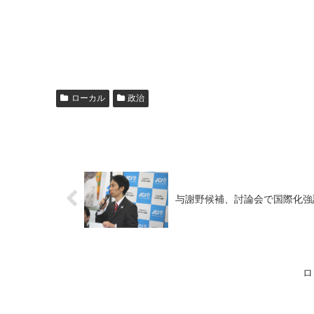
ローカル
政治
与謝野候補、討論会で国際化強
ロ