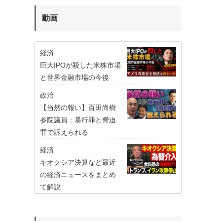
動画
経済
巨大IPOが殺した米株市場
と世界金融市場の今後
政治
【当然の報い】百田尚樹
参院議員：暴行罪と脅迫
罪で訴えられる
経済
キオクシア決算など最近
の経済ニュースをまとめ
て解説