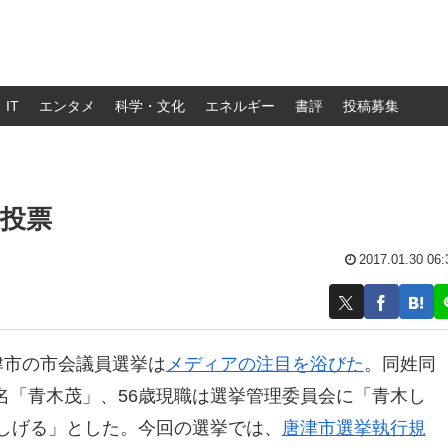
IT
エンタメ
科学・文化
エネルギー
書評
投稿募集
投票
2017.01.30 06:
津市の市会議員選挙は
メディアの注目を浴びた
。同姓同
名「青木茂」、56歳現職は選挙管理委員会に「青木し
きしげる」とした。今回の選挙では、
唐津市選挙執行規