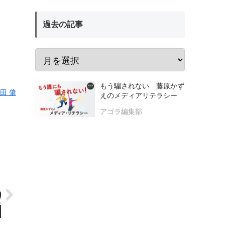
過去の記事
もう騙されない 藤原かず
田 肇
えのメディアリテラシー
アゴラ編集部