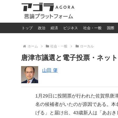
トップ
政治
経済
ビジネス
社会・一般
国際
ホーム
社会・一般
ローカル
唐津市議選と電子投票・ネット
山田 肇
1月29日に投開票が行われた佐賀県唐
名の候補者がいたのが原因である。本
げる」と届け出、43歳新人は「あお