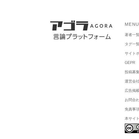
MEN
著者一
タグ一
サイト
GEPR
投稿募
運営会
広告掲
お問合
免責事
本サイ