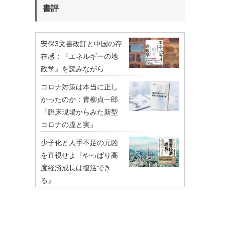
書評
安保3文書改訂と中国の存
在感：『エネルギーの地
政学』を読みながら
コロナ対策は本当に正し
かったのか：青柳貞一郎
『臨床現場からみた新型
コロナの虚と実』
少子化と人手不足の元凶
を直視せよ『やっぱり高
度経済成長は復活でき
る』