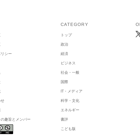
U
CATEGORY
O
覧
トップ
覧
政治
ポリシー
経済
ビジネス
集
社会・一般
社
国際
載
IT・メディア
わせ
科学・文化
項
エネルギー
トの趣旨とメンバー
書評
こども版