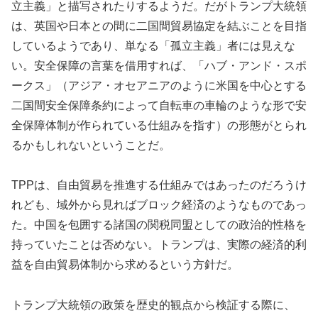
立主義」と描写されたりするようだ。だがトランプ大統領
は、英国や日本との間に二国間貿易協定を結ぶことを目指
しているようであり、単なる「孤立主義」者には見えな
い。安全保障の言葉を借用すれば、「ハブ・アンド・スポ
ークス」（アジア・オセアニアのように米国を中心とする
二国間安全保障条約によって自転車の車輪のような形で安
全保障体制が作られている仕組みを指す）の形態がとられ
るかもしれないということだ。
TPPは、自由貿易を推進する仕組みではあったのだろうけ
れども、域外から見ればブロック経済のようなものであっ
た。中国を包囲する諸国の関税同盟としての政治的性格を
持っていたことは否めない。トランプは、実際の経済的利
益を自由貿易体制から求めるという方針だ。
トランプ大統領の政策を歴史的観点から検証する際に、