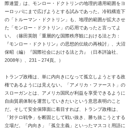
際連盟」は、モンロー・ドクトリンの地理的適用範囲をヨ
ーロッパにまで広げようとする試みであった。冷戦構造下
の「トルーマン・ドクトリン」も、地理的範囲が拡大させ
た「モンロー・ドクトリン」の応用であったと言ってよ
い。（篠田英朗「重層的な国際秩序観における法と力：
『モンロー・ドクトリン』の思想的伝統の再検討」、大沼
保昭（編）『国際社会における法と力』（日本評論社、
2008年）、231－274頁。）
トランプ政権は、単に内向きになって孤立しようとする政
権であるようには見えない。「アメリカ・ファースト」の
スローガンとは、アメリカ国民が利益を享受できるように
自由貿易体制を運営していきたいという意思表明のこと
だ。そして安全保障面に着目すれば、トランプ政権は、
「対テロ戦争」を断固として戦い抜き、勝ち抜こうとする
立場だ。「内向き」「孤立主義」といったマスコミ用語に