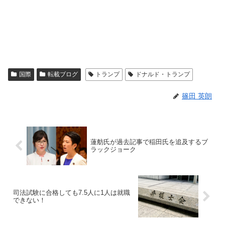
国際
転載ブログ
トランプ
ドナルド・トランプ
篠田 英朗
蓮舫氏が過去記事で稲田氏を追及するブ
ラックジョーク
司法試験に合格しても7.5人に1人は就職
できない！