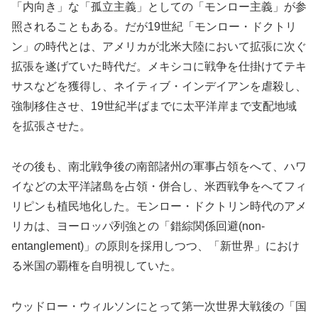
「内向き」な「孤立主義」としての「モンロー主義」が参
照されることもある。だが19世紀「モンロー・ドクトリ
ン」の時代とは、アメリカが北米大陸において拡張に次ぐ
拡張を遂げていた時代だ。メキシコに戦争を仕掛けてテキ
サスなどを獲得し、ネイティブ・インデイアンを虐殺し、
強制移住させ、19世紀半ばまでに太平洋岸まで支配地域
を拡張させた。
その後も、南北戦争後の南部諸州の軍事占領をへて、ハワ
イなどの太平洋諸島を占領・併合し、米西戦争をへてフィ
リピンも植民地化した。モンロー・ドクトリン時代のアメ
リカは、ヨーロッパ列強との「錯綜関係回避(non-
entanglement)」の原則を採用しつつ、「新世界」におけ
る米国の覇権を自明視していた。
ウッドロー・ウィルソンにとって第一次世界大戦後の「国