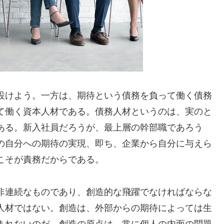
設けよう。一方は、期待という債務を負って働く債務
て働く資本人材である。債務人材というのは、実のと
ある。新入社員だろうが、最上層の幹部職であろう
の自分への期待の実現、即ち、企業から自分に与えら
こそが責務だからである。
非連続なものであり、創造的な飛躍でなければならな
人材ではない。創造は、外部からの期待によっては生
まれないのだ。創造の原点は、常に個人の内面の問題