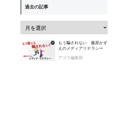
過去の記事
もう騙されない 藤原かず
えのメディアリテラシー
アゴラ編集部