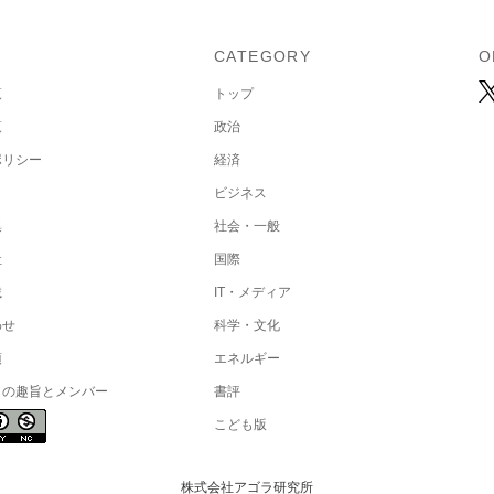
U
CATEGORY
O
覧
トップ
覧
政治
ポリシー
経済
ビジネス
集
社会・一般
社
国際
載
IT・メディア
わせ
科学・文化
項
エネルギー
トの趣旨とメンバー
書評
こども版
株式会社アゴラ研究所