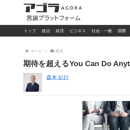
トップ
政治
経済
ビジネス
社会・一般
国際
ホーム
経済
期待を超えるYou Can Do Any
森本 紀行