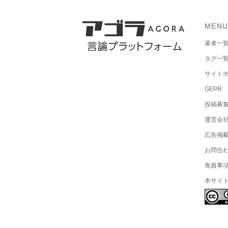
MEN
著者一
タグ一
サイト
GEPR
投稿募
運営会
広告掲
お問合
免責事
本サイ