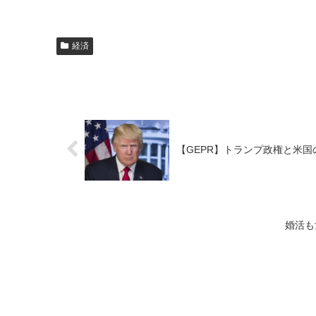
経済
【GEPR】トランプ政権と米
婚活も