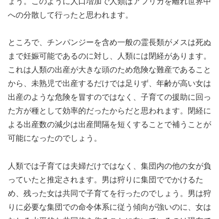
ょう。このように人口増加で人類はアフリカを離れ世界中
への分散して行ったと思われます。
ところで、チンパンジーを含め一般の霊長類がメスは死ぬ
まで妊娠可能であるのに対し、人類には閉経があります。
これは人類の出産が大きな頭のため危険な難産であること
から、未熟児で出産するだけでは足りず、年齢が高い女は
出産のような危険を冒すのではなく、子育ての援助に回っ
た方が種として効率的だったからだと思われます。閉経に
よる出産数の減少は出産間隔を短くすることで補うことが
可能になったのでしょう。
人類では子育ては夫婦だけではなく、集団内の他の女が負
っていたと推定されます。男は狩りに集団ででかけるた
め、残った女は共同で子育てを行ったのでしょう。男は狩
りに必要な集団での命令体系に従う傾向が強いのに、女は