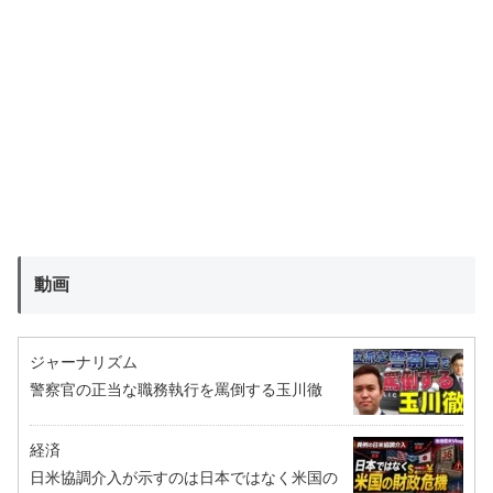
動画
ジャーナリズム
警察官の正当な職務執行を罵倒する玉川徹
経済
日米協調介入が示すのは日本ではなく米国の