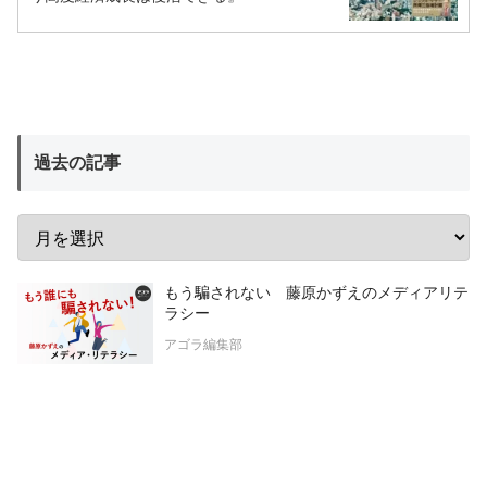
過去の記事
もう騙されない 藤原かずえのメディアリテ
ラシー
アゴラ編集部