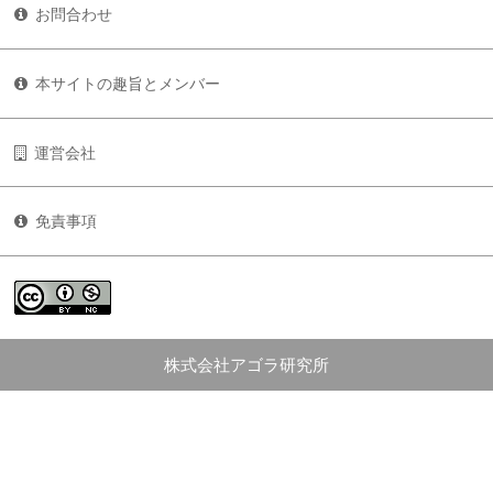
お問合わせ
本サイトの趣旨とメンバー
運営会社
免責事項
株式会社アゴラ研究所