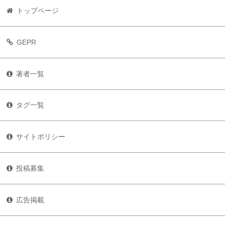
トップページ
GEPR
著者一覧
タグ一覧
サイトポリシー
投稿募集
広告掲載