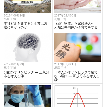
2017年06月14日
2017年02月06日
馬場 正博
馬場 正博
本社ビルを建てると企業は衰
（続）家族から家族法人へ：
退に向かうのか
人類は共同体が子育てをする
2017年01月23日
2017年01月21日
馬場 正博
馬場 正博
知能のオリンピック ― 正規分
日本人がオリンピックで勝て
布を考える④
ない理由 ― 正規分布を考える
③