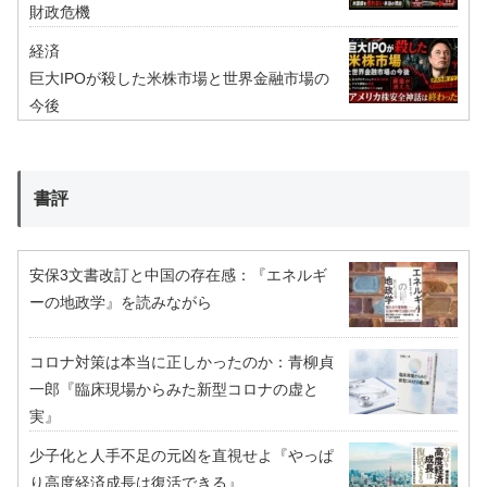
財政危機
経済
巨大IPOが殺した米株市場と世界金融市場の
今後
書評
安保3文書改訂と中国の存在感：『エネルギ
ーの地政学』を読みながら
コロナ対策は本当に正しかったのか：青柳貞
一郎『臨床現場からみた新型コロナの虚と
実』
少子化と人手不足の元凶を直視せよ『やっぱ
り高度経済成長は復活できる』