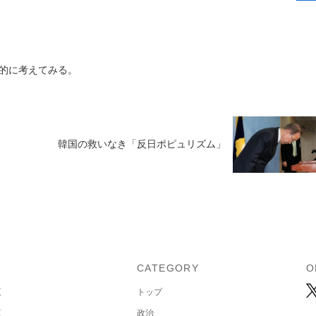
的に考えてみる。
韓国の救いなき「反日ポピュリズム」
U
CATEGORY
O
覧
トップ
覧
政治