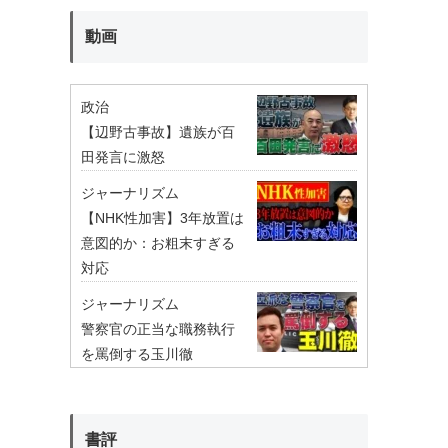
動画
政治
【辺野古事故】遺族が百
田発言に激怒
ジャーナリズム
【NHK性加害】3年放置は
意図的か：お粗末すぎる
対応
ジャーナリズム
警察官の正当な職務執行
を罵倒する玉川徹
書評