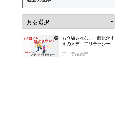
もう騙されない 藤原かず
えのメディアリテラシー
アゴラ編集部