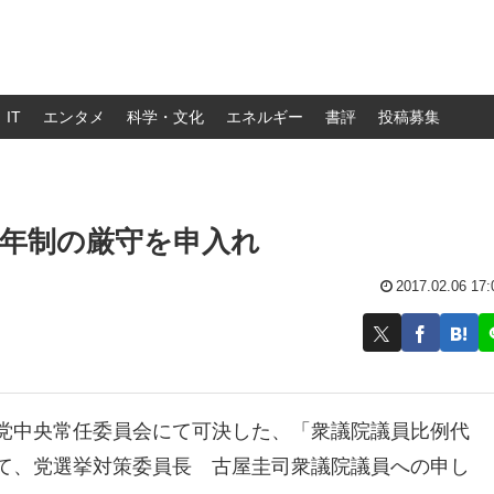
IT
エンタメ
科学・文化
エネルギー
書評
投稿募集
定年制の厳守を申入れ
2017.02.06 17:
て党中央常任委員会にて可決した、「衆議院議員比例代
いて、党選挙対策委員長 古屋圭司衆議院議員への申し