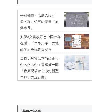
平和都市・広島の設計
者・浜井信三の著書『原
爆市長』
安保3文書改訂と中国の存
在感：『エネルギーの地
政学』を読みながら
コロナ対策は本当に正し
かったのか：青柳貞一郎
『臨床現場からみた新型
コロナの虚と実』
過去の記事