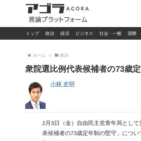
トップ
政治
経済
ビジネス
社会・一般
国際
ホーム
政治
衆院選比例代表候補者の73歳
小林 史明
2月3日（金）自由民主党青年局とし
表候補者の73歳定年制の堅守」につ