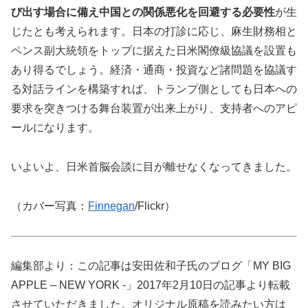
び出す場合に備え中国との関係悪化を回避する必要性
が生
じたとも考えられます。日本の打診に応じ、麻生財務相と
ペンス副大統領をトップに据えた日米閣僚級協議を設置も
あり得るでしょう。経済・通商・投資など諸問題を協議す
る対話ラインを構築すれば、トランプ側としても日本への
要求を突きつける舞台装置が出来上がり、支持者へのアピ
ールになります。
いよいよ、日米首脳会談に目が離せなくなってきました。
（カバー写真：
Finnegan
/Flickr）
編集部より：この記事は安田佐和子氏のブログ「MY BIG
APPLE – NEW YORK -」2017年2月10日の記事より転載
させていただきました。オリジナル原稿を読みたい方は