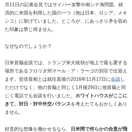
月11日の記者会見ではサイバー攻撃や南シナ海問題、経
済的に米国を利用した国の一つ（他は日本、ロシア、メキ
シコ）に挙げていました。ところが、にあっさり矛を収め
た印象は禁じ得ません。
なぜなのでしょうか？
日米首脳会談では、トランプ米大統領が地上で最も愛する
場所であるフロリダ州マール・ア・ラーゴの別荘で出迎え
ます。安倍首相とは就任直後の2016年11月17日に
会談
し
ただけでなく、他の首脳と同じく1月後29日に他首脳と同
じく電話でも会談を行いました。
ホワイトハウスがここに
きて、対日・対中外交バランス
を考えたてもおかしくあり
ません。
好意的な想像を働かせるなら、
日米間で何らかの合意が飛