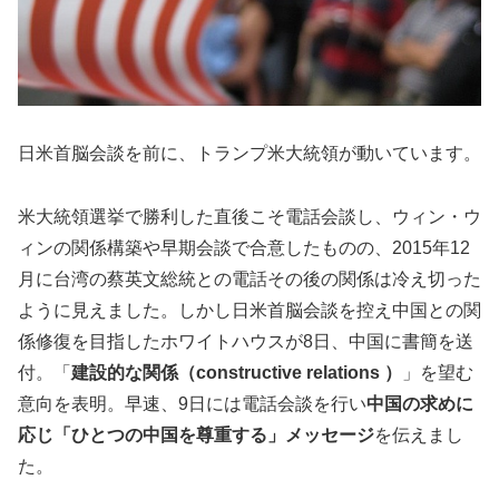
日米首脳会談を前に、トランプ米大統領が動いています。
米大統領選挙で勝利した直後こそ電話会談し、ウィン・ウ
ィンの関係構築や早期会談で合意したものの、2015年12
月に台湾の蔡英文総統との電話その後の関係は冷え切った
ように見えました。しかし日米首脳会談を控え中国との関
係修復を目指したホワイトハウスが8日、中国に書簡を送
付。「
建設的な関係（constructive relations ）
」を望む
意向を表明。早速、9日には電話会談を行い
中国の求めに
応じ「ひとつの中国を尊重する」メッセージ
を伝えまし
た。