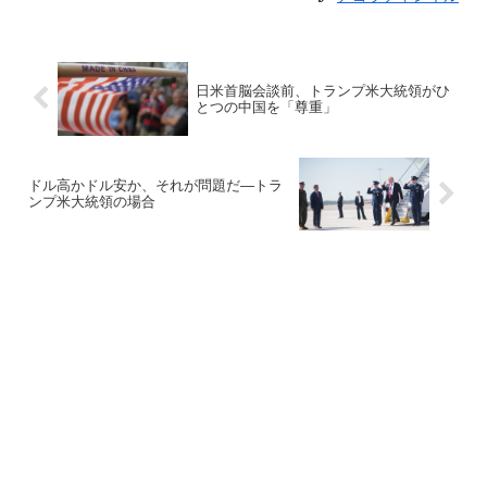
日米首脳会談前、トランプ米大統領がひ
とつの中国を「尊重」
ドル高かドル安か、それが問題だ―トラ
ンプ米大統領の場合