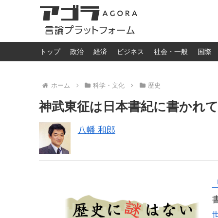
トップ
政治
経済
ビジネス
社会・一般
国際
ホーム
科学・文化
歴史
神武東征は日本書紀に書かれ
八幡 和郎