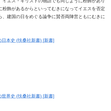
。イエス・キリストの物語でも同じように粉飾があり
に粉飾があるからといってむきになってイエスを否定
ら、建国の日をめぐる論争に賛否両陣営ともにむきに
本史 (扶桑社新書) [新書]
界史 (扶桑社新書) [新書]