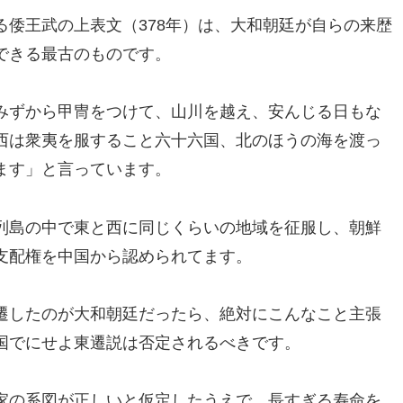
倭王武の上表文（378年）は、大和朝廷が自らの来歴
できる最古のものです。
みずから甲冑をつけて、山川を越え、安んじる日もな
西は衆夷を服すること六十六国、北のほうの海を渡っ
ます」と言っています。
列島の中で東と西に同じくらいの地域を征服し、朝鮮
支配権を中国から認められてます。
遷したのが大和朝廷だったら、絶対にこんなこと主張
国でにせよ東遷説は否定されるべきです。
家の系図が正しいと仮定したうえで、長すぎる寿命を