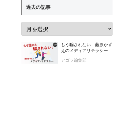
過去の記事
もう騙されない 藤原かず
えのメディアリテラシー
アゴラ編集部