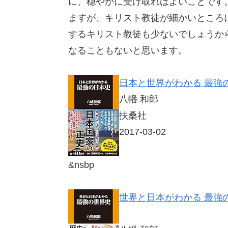
に、穏やかに受け取ればよいことです
ますが、キリスト教徒が細かいところ
するキリスト教徒も少ないでしょうか
なることもないと思います。
日本と世界がわかる 最強の日
八幡 和郎
扶桑社
2017-03-02
&nsbp
世界と日本がわかる 最強の世