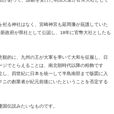
運動があって、請願を受けた明治天皇が官幣大社として
を祀る神社はなく、宮崎神宮も延岡藩が庇護していた
新政府が県社として公認し、18年に官幣大社としたも
史観的に、九州の王が大軍を率いて大和を征服し、日
ージでとらえることは、南北朝時代以降の粉飾です
立し、四世紀に日本を統一して半島南部まで版図に入
クニの創業者が紀元前後にいたということを否定する
建国伝説みたいなものです。