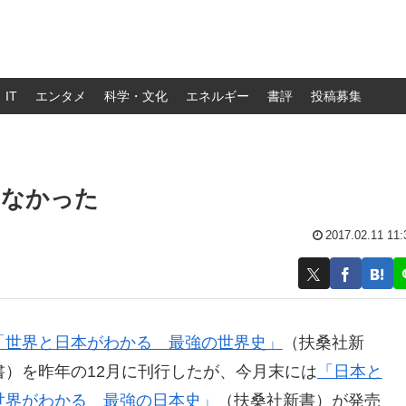
IT
エンタメ
科学・文化
エネルギー
書評
投稿募集
てなかった
2017.02.11 11:
「世界と日本がわかる 最強の世界史」
（扶桑社新
書）を昨年の12月に刊行したが、今月末には
「日本と
世界がわかる 最強の日本史」
（扶桑社新書）が発売