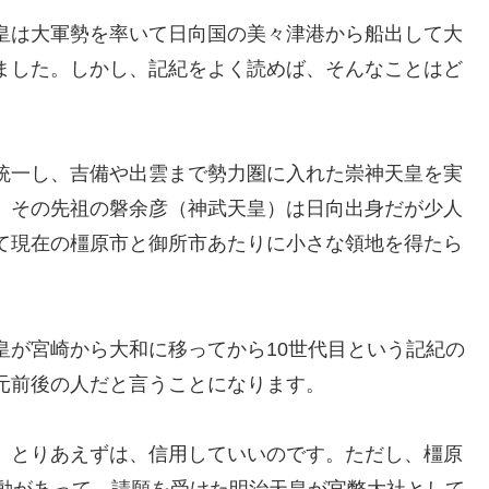
皇は大軍勢を率いて日向国の美々津港から船出して大
ました。しかし、記紀をよく読めば、そんなことはど
統一し、吉備や出雲まで勢力圏に入れた崇神天皇を実
、その先祖の磐余彦（神武天皇）は日向出身だが少人
て現在の橿原市と御所市あたりに小さな領地を得たら
皇が宮崎から大和に移ってから10世代目という記紀の
元前後の人だと言うことになります。
、とりあえずは、信用していいのです。ただし、橿原