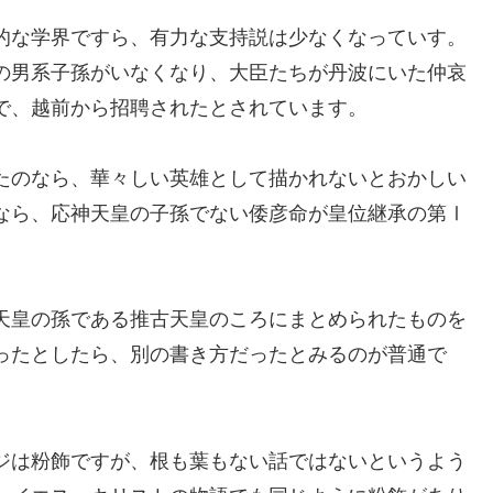
的な学界ですら、有力な支持説は少なくなっていす。
の男系子孫がいなくなり、大臣たちが丹波にいた仲哀
で、越前から招聘されたとされています。
たのなら、華々しい英雄として描かれないとおかしい
なら、応神天皇の子孫でない倭彦命が皇位継承の第Ⅰ
天皇の孫である推古天皇のころにまとめられたものを
ったとしたら、別の書き方だったとみるのが普通で
ジは粉飾ですが、根も葉もない話ではないというよう