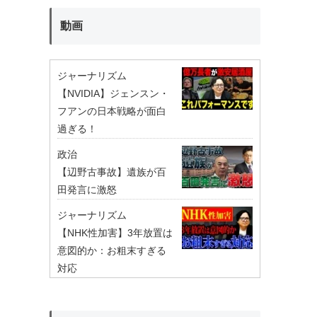
動画
ジャーナリズム
【NVIDIA】ジェンスン・
フアンの日本戦略が面白
過ぎる！
政治
【辺野古事故】遺族が百
田発言に激怒
ジャーナリズム
【NHK性加害】3年放置は
意図的か：お粗末すぎる
対応