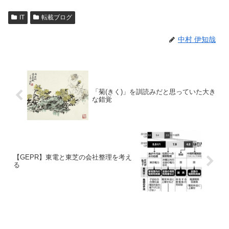
IT
転載ブログ
中村 伊知哉
「菊(きく)」を訓読みだと思っていた大き
な錯覚
【GEPR】東電と東芝の会社整理を考え
る