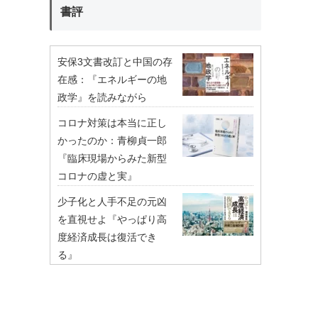
書評
安保3文書改訂と中国の存
在感：『エネルギーの地
政学』を読みながら
コロナ対策は本当に正し
かったのか：青柳貞一郎
『臨床現場からみた新型
コロナの虚と実』
少子化と人手不足の元凶
を直視せよ『やっぱり高
度経済成長は復活でき
る』