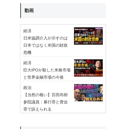
動画
経済
日米協調介入が示すのは
日本ではなく米国の財政
危機
経済
巨大IPOが殺した米株市場
と世界金融市場の今後
政治
【当然の報い】百田尚樹
参院議員：暴行罪と脅迫
罪で訴えられる