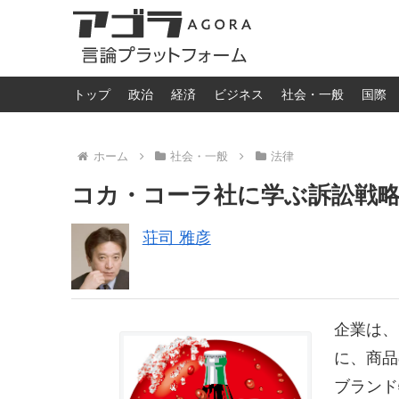
トップ
政治
経済
ビジネス
社会・一般
国際
ホーム
社会・一般
法律
コカ・コーラ社に学ぶ訴訟戦
荘司 雅彦
企業は、
に、商品
ブランド