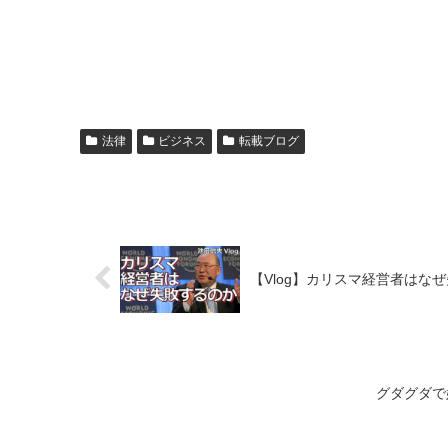
法律
ビジネス
転載ブログ
【Vlog】カリスマ経営者はな
グダグダで