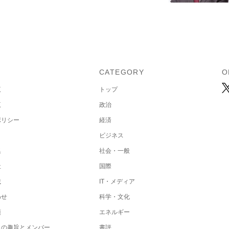
U
CATEGORY
O
覧
トップ
覧
政治
ポリシー
経済
ビジネス
集
社会・一般
社
国際
載
IT・メディア
わせ
科学・文化
項
エネルギー
トの趣旨とメンバー
書評