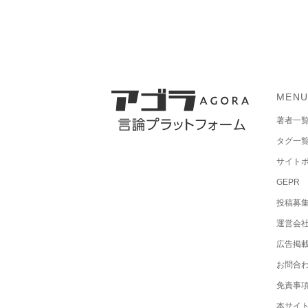
MEN
著者一
タグ一
サイト
GEPR
投稿募
運営会
広告掲
お問合
免責事
本サイ