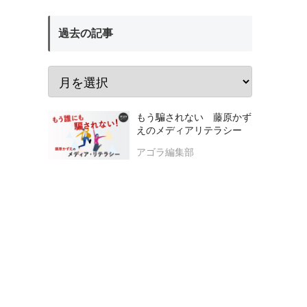
過去の記事
もう騙されない 藤原かず
えのメディアリテラシー
アゴラ編集部