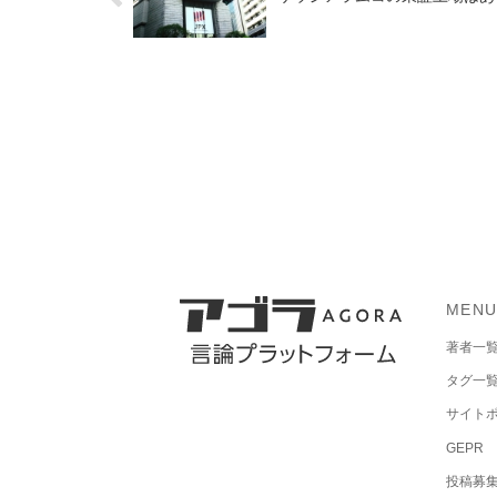
MEN
著者一
タグ一
サイト
GEPR
投稿募