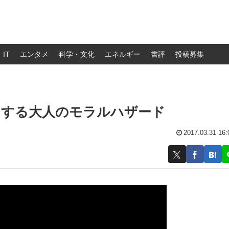
IT
エンタメ
科学・文化
エネルギー
書評
投稿募集
にする大人のモラルハザード
2017.03.31 16: