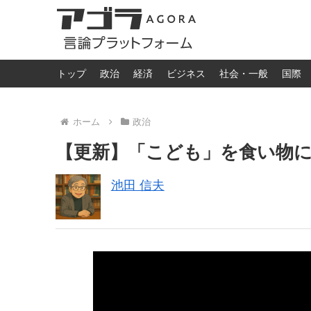
トップ
政治
経済
ビジネス
社会・一般
国際
ホーム
政治
【更新】「こども」を食い物
池田 信夫