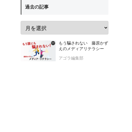
過去の記事
もう騙されない 藤原かず
えのメディアリテラシー
アゴラ編集部