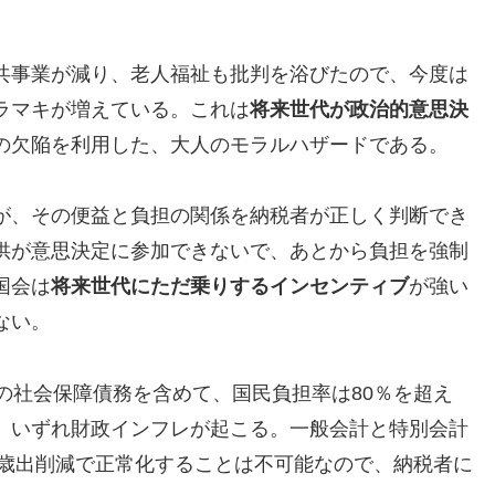
共事業が減り、老人福祉も批判を浴びたので、今度は
ラマキが増えている。これは
将来世代が政治的意思決
の欠陥を利用した、大人のモラルハザードである。
が、その便益と負担の関係を納税者が正しく判断でき
供が意思決定に参加できないで、あとから負担を強制
国会は
将来世代にただ乗りするインセンティブ
が強い
ない。
の社会保障債務を含めて、国民負担率は80％を超え
、いずれ財政インフレが起こる。一般会計と特別会計
や歳出削減で正常化することは不可能なので、納税者に