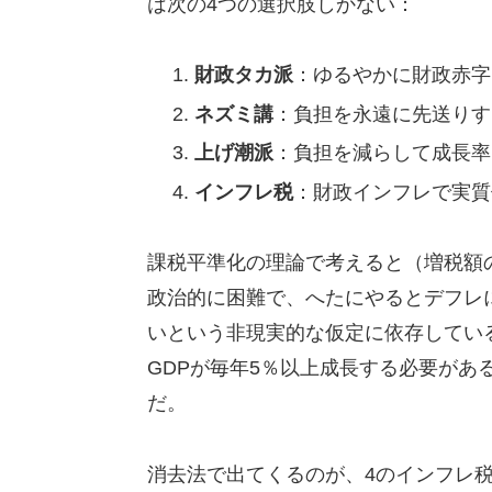
は次の4つの選択肢しかない：
財政タカ派
：ゆるやかに財政赤字
ネズミ講
：負担を永遠に先送りす
上げ潮派
：負担を減らして成長率
インフレ税
：財政インフレで実質
課税平準化の理論で考えると（増税額
政治的に困難で、へたにやるとデフレ
いという非現実的な仮定に依存してい
GDPが毎年5％以上成長する必要があ
だ。
消去法で出てくるのが、4のインフレ