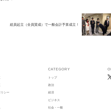
総員起立（全員賛成）で一般会計予算成立！
U
CATEGORY
O
覧
トップ
覧
政治
ポリシー
経済
ビジネス
集
社会・一般