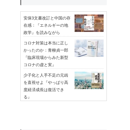
安保3文書改訂と中国の存
在感：『エネルギーの地
政学』を読みながら
コロナ対策は本当に正し
かったのか：青柳貞一郎
『臨床現場からみた新型
コロナの虚と実』
少子化と人手不足の元凶
を直視せよ『やっぱり高
度経済成長は復活でき
る』